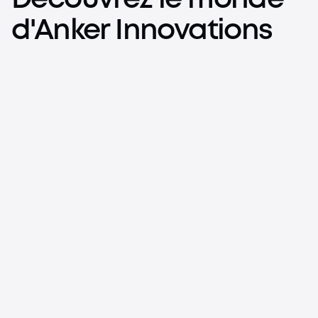
d'Anker Innovations
Partez léger. Rechargez tout.
Liberty 5 Pro / Liberty 5 Pro Max
Trouvez votre accessoire de charge idéal pour tous vos
Les écouteurs les plus clairs au monde pour les appels
voyages.
En savoir plus
En savoir plus
J'achète
Partez léger. Rechargez tout.