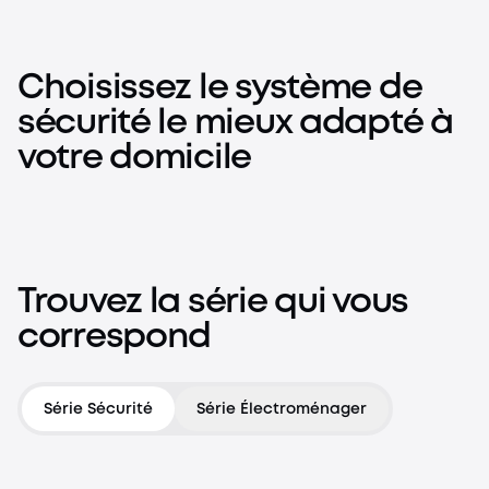
Choisissez le système de
sécurité le mieux adapté à
votre domicile
Système LocalSecure™
Système ProSecure™
Système de sécurité à installer soi-même, sans
Système de sécurité professionnel 24h/24 et 7j/7, alimenté
abonnement mensuel.
Trouvez la série qui vous
par une IA locale.
J'achète
correspond
J'achète
Série Sécurité
Série Électroménager