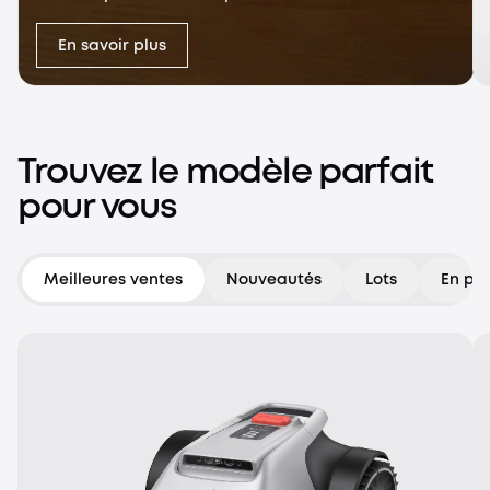
En savoir plus
Trouvez le modèle parfait
pour vous
Meilleures ventes
Nouveautés
Lots
En pr