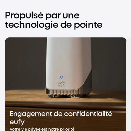
Série S
Image exceptionnelle, contrôle total
Propulsé par une
En savoir plus
technologie de pointe
Engagement de confidentialité
eufy
Votre vie privée est notre priorité