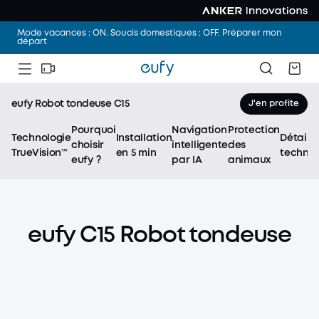
Mode vacances : ON. Soucis domestiques : OFF. Préparer mon
départ
eufy Robot tondeuse C15
J'en profite
Pourquoi
Navigation
Protection
Technologie
Installation
Détails
choisir
intelligente
des
TrueVision™
en 5 min
techniq
eufy ?
par IA
animaux
eufy C15 Robot tondeuse
eufy C15 Robot tondeuse
Installation en 5 min,
pelouse parfaite