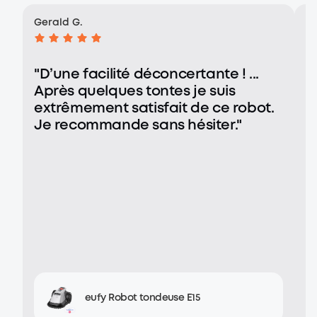
Gerald G.
An
"D’une facilité déconcertante ! ...
"
Après quelques tontes je suis
r
extrêmement satisfait de ce robot.
s
Je recommande sans hésiter."
f
eufy Robot tondeuse E15