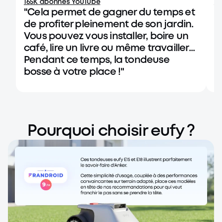
165K abonnés YouTube
14
"Cela permet de gagner du temps et
"
de profiter pleinement de son jardin.
g
Vous pouvez vous installer, boire un
b
café, lire un livre ou même travailler...
r
Pendant ce temps, la tondeuse
bosse à votre place !"
Pourquoi choisir eufy ?