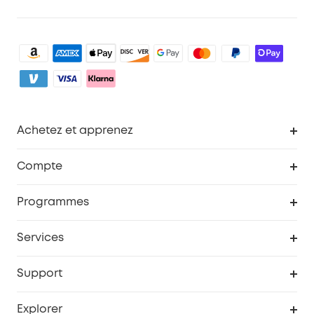
Achetez et apprenez
Robot aspirateur
Compte
Caméras de surveillance
Programme de récompenses eufyCredits
Programmes
Devenir affilié
Services
Remises éducation
Portail Web de sécurité
Support
Programme de partenariat eufy
Centre d'aide intelligent
Explorer