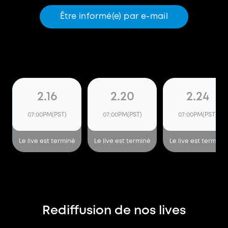
Être informé(e) par e-mail
2.16
2.20
2.24
07:00PM(PST)
07:00PM(PST)
07:00PM(PST)
Le live est terminé
Le live est terminé
Le live est terminé
Rediffusion de nos lives