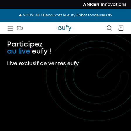
🔥 NOUVEAU ! Découvrez le eufy Robot tondeuse C15.
Participez
au live
eufy !
Live exclusif de ventes eufy