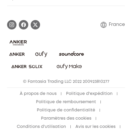
Informations sur la garantie
Histoire de la marque eufy
Demander l'application de ma garantie
Communauté eufy Security
France
FAQ sur les commandes
Nous contacter
Annuler la commande
Blog
© Fantasia Trading LLC 2022 200923810277
À propos de nous
Politique d'expédition
Politique de remboursement
Politique de confidentialité
Paramètres des cookies
Conditions d'utilisation
Avis sur les cookies