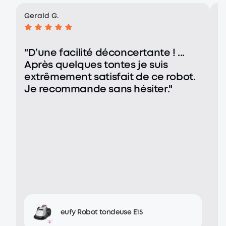
Gerald G.
An
"D’une facilité déconcertante ! ...
"
Après quelques tontes je suis
r
extrêmement satisfait de ce robot.
s
Je recommande sans hésiter."
f
eufy Robot tondeuse E15