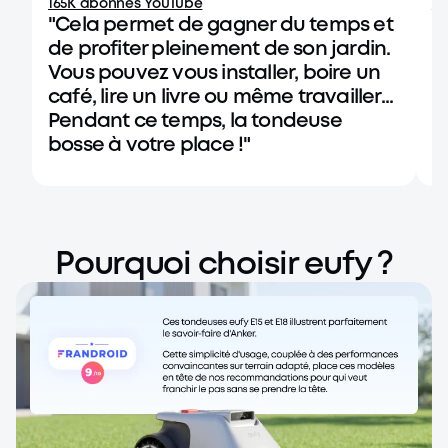
165K abonnés YouTube
14
"Cela permet de gagner du temps et
"
de profiter pleinement de son jardin.
g
Vous pouvez vous installer, boire un
b
café, lire un livre ou même travailler...
r
Pendant ce temps, la tondeuse
bosse à votre place !"
Pourquoi choisir eufy ?