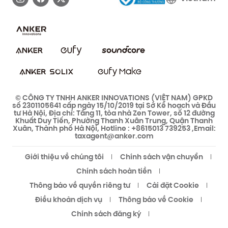
Cam kết bảo mật
Cộng đồng bảo mật eufy
Cộng đồng eufy Clean
© CÔNG TY TNHH ANKER INNOVATIONS (VIỆT NAM) GPKD
số 2301105641 cấp ngày 15/10/2019 tại Sở Kế hoạch và Đầu
tư Hà Nội, Địa chỉ: Tầng 11, tòa nhà Zen Tower, số 12 đường
Khuất Duy Tiến, Phường Thanh Xuân Trung, Quận Thanh
Xuân, Thành phố Hà Nội, Hotline : +8615013 739253 ,Email:
taxagent@anker.com
Giới thiệu về chúng tôi
Chính sách vận chuyển
Chính sách hoàn tiền
Thông báo về quyền riêng tư
Cài đặt Cookie
Điều khoản dịch vụ
Thông báo về Cookie
Chính sách đăng ký