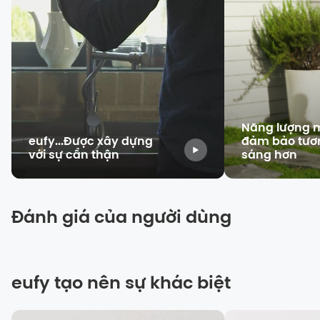
Năng lượng m
eufy...Được xây dựng
đảm bảo tương
với sự cẩn thận
sáng hơn
Đánh giá của người dùng
eufy tạo nên sự khác biệt