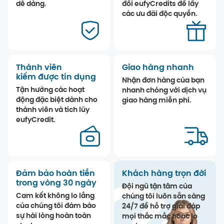
dễ dàng.
đổi eufyCredits để lấy
các ưu đãi độc quyền.
Thành viên
Giao hàng nhanh
kiếm được tín dụng
Nhận đơn hàng của bạn
Tận hưởng các hoạt
nhanh chóng với dịch vụ
động đặc biệt dành cho
giao hàng miễn phí.
thành viên và tích lũy
eufyCredit.
Đảm bảo hoàn tiền
Khách hàng trọn đời
trong vòng 30 ngày
Đội ngũ tận tâm của
Cam kết không lo lắng
chúng tôi luôn sẵn sàng
của chúng tôi đảm bảo
24/7 để hỗ trợ giải đáp
sự hài lòng hoàn toàn
mọi thắc mắc hoặc lo