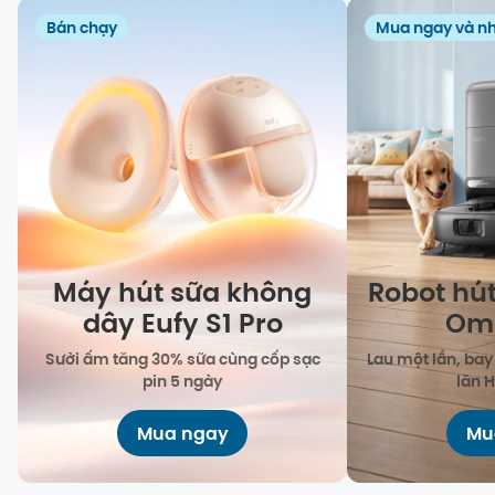
Bán chạy
Mua ngay và n
Máy hút sữa không
Robot hút
dây Eufy S1 Pro
Omn
Sưởi ấm tăng 30% sữa cùng cốp sạc
Lau một lần, bay
pin 5 ngày
lăn 
Mua ngay
Mu