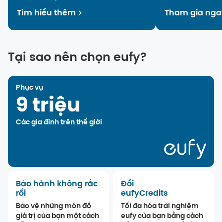
nhà lắp đặt, nhà
Tìm hiểu thêm
Tham gia nga
bán buôn. Hãy t
tôi để định hình 
Tại sao nên chọn eufy?
Phục vụ
9 triệu
Các gia đình trên thế giới
Bảo hành không rắc
Đổi
rối
eufyCredits
Bảo vệ những món đồ
Tối đa hóa trải nghiệm
giá trị của bạn một cách
eufy của bạn bằng cách