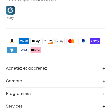
eufy
Achetez et apprenez
Robot aspirateur
Compte
Caméras de surveillance
Programme de récompenses eufyCredits
Programmes
Devenir affilié
Services