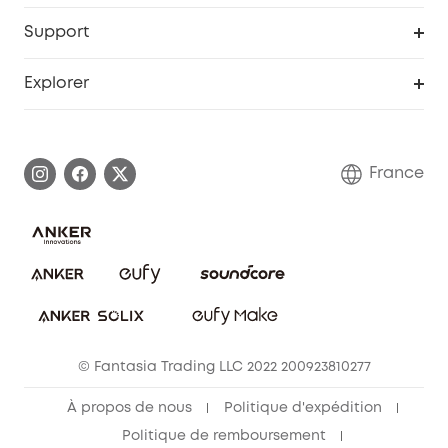
Remises éducation
Portail Web de sécurité
Support
Programme de partenariat eufy
Centre d'aide intelligent
Explorer
Informations sur la garantie
Histoire de la marque eufy
Demander l'application de ma garantie
Communauté eufy Security
France
FAQ sur les commandes
Nous contacter
Annuler la commande
Blog
© Fantasia Trading LLC 2022 200923810277
À propos de nous
Politique d'expédition
Politique de remboursement