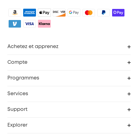
Achetez et apprenez
Robot aspirateur
Compte
Caméras de surveillance
Programme de récompenses eufyCredits
Programmes
Devenir affilié
Services
Remises éducation
Portail Web de sécurité
Support
Programme de partenariat eufy
Centre d'aide intelligent
Explorer
Informations sur la garantie
Histoire de la marque eufy