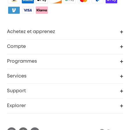
Achetez et apprenez
Robot aspirateur
Compte
Caméras de surveillance
Programme de récompenses eufyCredits
Programmes
Devenir affilié
Services
Remises éducation
Portail Web de sécurité
Support
Programme de partenariat eufy
Centre d'aide intelligent
Explorer
Informations sur la garantie
Histoire de la marque eufy
Demander l'application de ma garantie
Communauté eufy Security