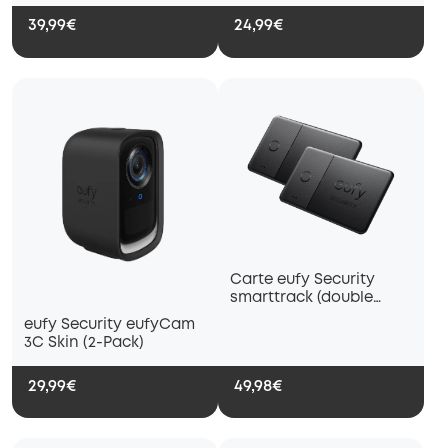
distance
39,99€
24,99€
Carte eufy Security
smarttrack (double
paquet)
eufy Security eufyCam
3C Skin (2-Pack)
29,99€
49,98€