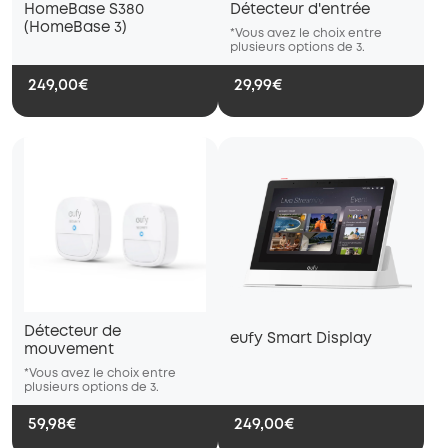
HomeBase S380
Détecteur d'entrée
(HomeBase 3)
*Vous avez le choix entre
*Vous
plusieurs options de 3.
plusie
249,00€
29,99€
Détecteur de
eufy Smart Display
mouvement
*Vous avez le choix entre
*Vous avez le choix entre
*Vous ave
plusieurs options de 3.
plusieurs options de 3.
plusieurs 
59,98€
249,00€