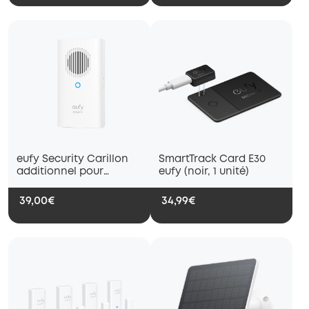
eufy Security Carillon
SmartTrack Card E30
additionnel pour
eufy (noir, 1 unité)
sonnette vidéo
(sonnette vidéo E340)
39,00€
34,99€