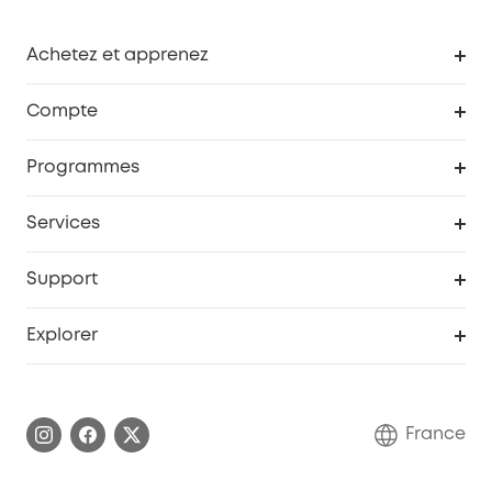
Achetez et apprenez
Robot aspirateur
Compte
Caméras de surveillance
Programme de récompenses eufyCredits
Programmes
Devenir affilié
Services
Remises éducation
Portail Web de sécurité
Support
Programme de partenariat eufy
Centre d'aide intelligent
Explorer
Informations sur la garantie
Histoire de la marque eufy
Demander l'application de ma garantie
Communauté eufy Security
France
FAQ sur les commandes
Nous contacter