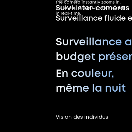
rime avec facilité.
the camera instantly zooms in,
Suivi inter-caméras 
delivering sharp, close-up details
in real-time.
Surveillance fluide e
Surveillance 
budget prése
En couleur,
même la nuit
Vision des individus