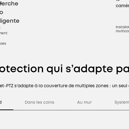
s
herche
camé
o
lligente
Installa
z
multic
ment
ces
rotection
qui s’adapte pa
t-PTZ s’adapte à la couverture de multiples zones : un seul
d
Dans les coins
Au mur
Systèm