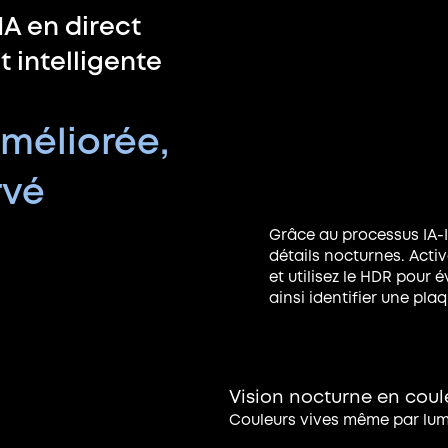
IA en direct
t intelligente
améliorée,
rvé
Grâce au processus IA-I
détails nocturnes. Acti
et utilisez le HDR pour 
ainsi identifier une pla
Vision nocturne en coule
Couleurs vives même par lum