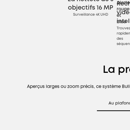
Alerte
Rec
objectifs 16 MP
rouge
vidé
Surveillance 4K UHD
et
inte
bleu
Trouve
rapide
des
séquen
La p
Aperçus larges ou zoom précis, ce système Bulle
Au plafon