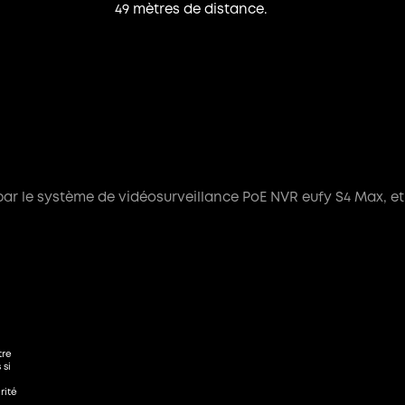
49 mètres de distance.
par le système de vidéosurveillance PoE NVR eufy S4 Max, et
 les
atteint
ais,
tre
 si
rité