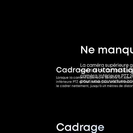
Ne manqu
La caméra supérieure g
Cadrage automati
vue fixe de 122° de la s
caméra inférieure PTZ 2
Lorsque la caméra supérieure détecte un sujet,
pour une couverture co
inférieure PTZ se fixe dessus pour le suivre au
le cadrer nettement, jusqu’à 49 mètres de dista
Cadrage