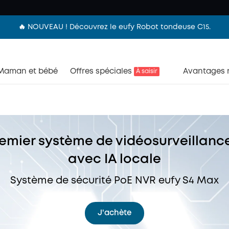
🔥 NOUVEAU ! Découvrez le eufy Robot tondeuse C15.
Maman et bébé
Offres spéciales
Avantages
À saisir
remier système de vidéosurveillanc
avec IA locale
Système de sécurité PoE NVR eufy S4 Max
J'achète