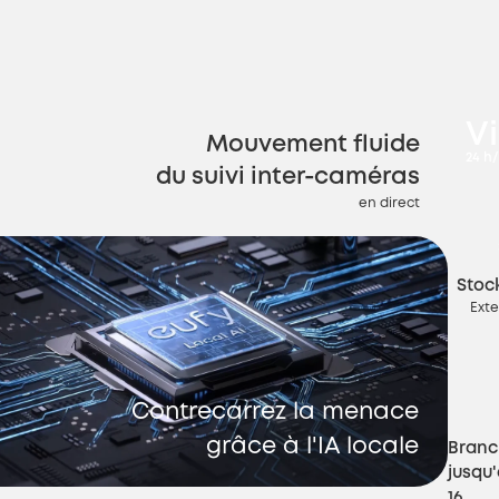
V
Mouvement fluide
24 h
du suivi inter-caméras
en direct
Stoc
Exte
Contrecarrez la menace
grâce à l'IA locale
Branc
jusqu
16