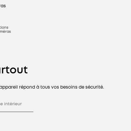
ras
tions
améras
rtout
 appareil répond à tous vos besoins de sécurité.
e intérieur