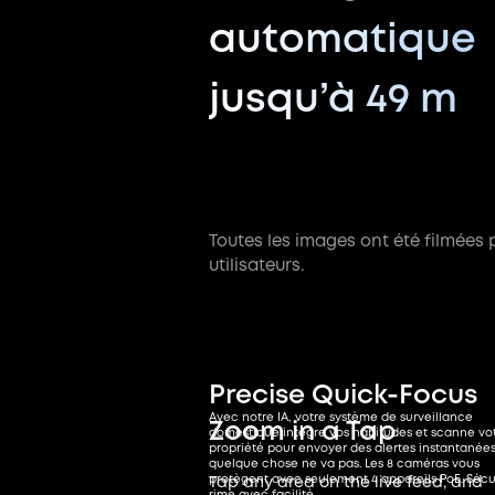
automatique
jusqu’à 49 m
Suivi des individus
Toutes les images ont été filmées 
Toutes les caméras se synchronisent pour suivre
utilisateurs.
mouvements en temps réel. Lorsqu’une caméra 
sa limite, une autre prend instantanément le rel
pour assurer une surveillance continue et
ininterrompue – le tout, sous votre contrôle.
Precise Quick-Focus
Avec notre IA, votre système de surveillance
Zoom in a Tap
domestique intègre vos habitudes et scanne vo
propriété pour envoyer des alertes instantanées
quelque chose ne va pas. Les 8 caméras vous
protègent avec seulement 4 appareils PoE. Sécu
Tap any area on the live feed, and