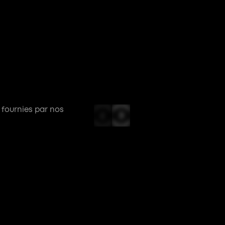
Suivi des véh
 fournies par nos