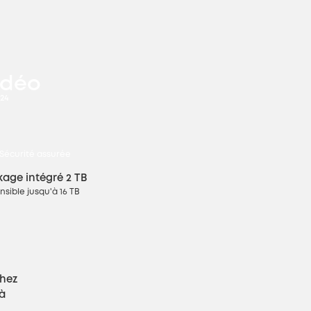
idéo
/24
Sécurité assurée
kage intégré 2 TB
nsible jusqu'à 16 TB
hez
'à