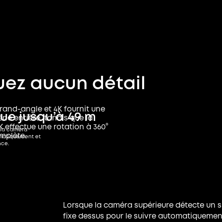
ez aucun détail
rand-angle et 4K fournit une
que
jusqu’à 49 m
cène entière, tandis que la
K effectue une rotation à 360°
 la caméra
mplète.
tomatiquement et
nce.
Lorsque la caméra supérieure détecte un su
fixe dessus pour le suivre automatiquement