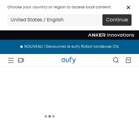
Choose your country or region to access local content.
United States / English
Continue
🔥 NOUVEAU ! Découvrez le eufy Robot tondeuse C15.
🔥 NOUVEAU ! Découvrez le eufy Robot tondeuse C15.
🔥 NOUVEAU ! Découvrez le eufy Robot tondeuse C15.