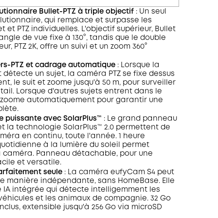
ionnaire Bullet-PTZ à triple objectif
: Un seul
lutionnaire, qui remplace et surpasse les
 et PTZ individuelles. L'objectif supérieur, Bullet
 angle de vue fixe à 130°, tandis que le double
ieur, PTZ 2K, offre un suivi et un zoom 360°
vers-PTZ et cadrage automatique
: Lorsque la
 détecte un sujet, la caméra PTZ se fixe dessus
t, le suit et zoome jusqu'à 50 m, pour surveiller
tail. Lorsque d'autres sujets entrent dans le
dézoome automatiquement pour garantir une
plète.
e puissante avec SolarPlus™
: Le grand panneau
 et la technologie SolarPlus™ 2.0 permettent de
méra en continu, toute l'année. 1 heure
quotidienne à la lumière du soleil permet
la caméra. Panneau détachable, pour une
cile et versatile.
rfaitement seule
: La caméra eufyCam S4 peut
de manière indépendante, sans HomeBase. Elle
IA intégrée qui détecte intelligemment les
s véhicules et les animaux de compagnie. 32 Go
nclus, extensible jusqu'à 256 Go via microSD