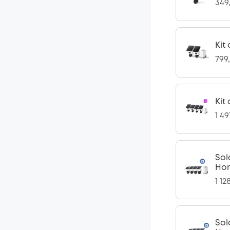
349
Kit
799
Kit
1 4
Sol
Hom
1 12
Sol