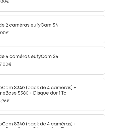
,00€
 de 2 caméras eufyCam S4
,00€
 de 4 caméras eufyCam S4
97,00€
oCam S340 (pack de 4 caméras) +
eBase S380 + Disque dur 1 To
8,96€
oCam S340 (pack de 4 caméras) +