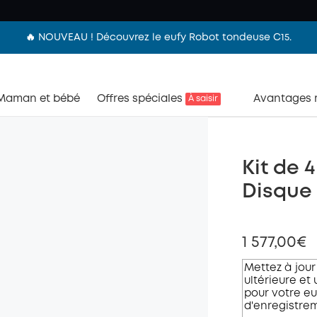
🔥 NOUVEAU ! Découvrez le eufy Robot tondeuse C15.
Maman et bébé
Offres spéciales
Avantages
À saisir
Kit de 
Disque 
1 577,00€
Mettez à jour
ultérieure et 
pour votre eu
d'enregistrem