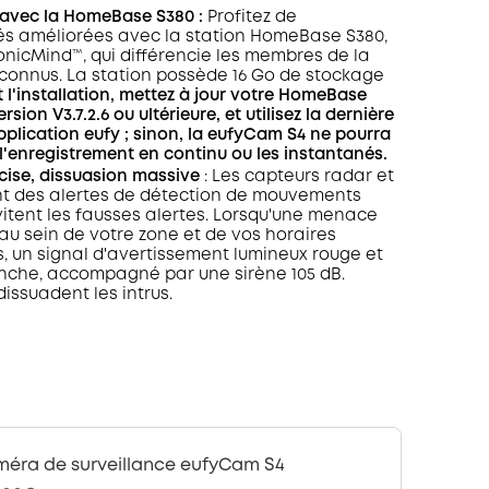
 avec la HomeBase S380 :
Profitez de
és améliorées avec la station HomeBase S380,
onicMind™, qui différencie les membres de la
nconnus. La station possède 16 Go de stockage
 l'installation, mettez à jour votre HomeBase
rsion V3.7.2.6 ou ultérieure, et utilisez la dernière
pplication eufy ; sinon, la eufyCam S4 ne pourra
 l'enregistrement en continu ou les instantanés.
cise, dissuasion massive
: Les capteurs radar et
nt des alertes de détection de mouvements
vitent les fausses alertes. Lorsqu'une menace
au sein de votre zone et de vos horaires
, un signal d'avertissement lumineux rouge et
enche, accompagné par une sirène 105 dB.
dissuadent les intrus.
éra de surveillance eufyCam S4