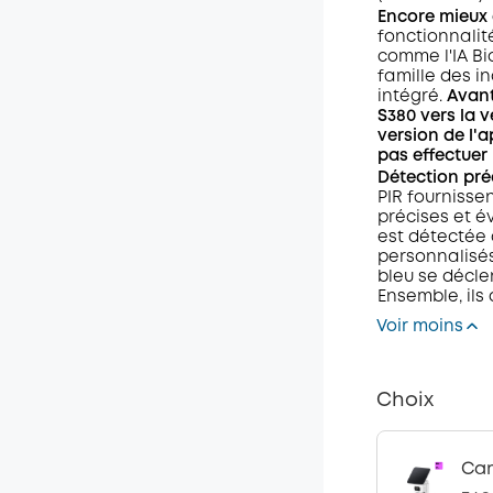
Encore mieux
fonctionnalit
comme l'IA Bi
famille des i
intégré.
Avant
S380 vers la ve
version de l'a
pas effectuer
Détection pré
PIR fournisse
précises et é
est détectée 
personnalisés
bleu se décl
Ensemble, ils 
Voir moins
Choix
Cam