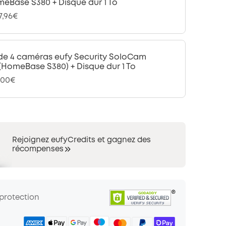
eBase S380 + Disque dur 1 To
7,96€
 de 4 caméras eufy Security SoloCam
(HomeBase S380) + Disque dur 1 To
,00€
Rejoignez eufyCredits et gagnez des
récompenses
 protection