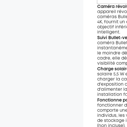
Caméra révolut
appareil révo
caméras Bullet
4K, fournit un
objectif infér
intelligent.
Suivi Bullet-
caméra Bullet
instantanémen
le moindre dé
cadre, elle 
visibilité com
Charge solair
solaire 5,5 W
charger la ca
d'exposition 
d'alimenter 
installation fa
Fonctionne pa
fonctionner 
comporte une 
individus, le
de stockage i
(non incluse).