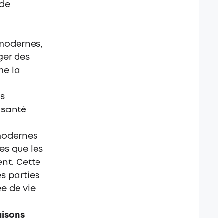
 de
modernes,
ger des
me la
t
es
e santé
.
modernes
es que les
ent. Cette
s parties
ée de vie
aisons