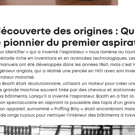
découverte des origines : Qu
e pionnier du premier aspira
r identifier « qui a inventé l'aspirateur » nous ramène au tou
période riche en inventions et en avancées technologiques. Le
 manuels ont été développés dans les années 1860, mais c'est 
génieur anglais, qui a réalisé une percée en 1901 avec son inve
rateur motorisé.
 Booth était révolutionnaire, utilisant un moteur pour créer un
ne grande machine souvent tirée par des chevaux et stationné
es bâtiments. Lorsqu'il a inventé l'aspirateur, Booth en a fait la
on spectaculaire en aspirant la poussière des tapis d'un gran
on appareil, surnommé « Puffing Billy », était encombrant mais
de longs tuyaux pour nettoyer l'intérieur des bâtiments à trave