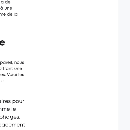
 à de
 à une
ème de la
le
pareil, nous
offrant une
s. Voici les
 :
aires pour
mme le
ophages.
ficacement