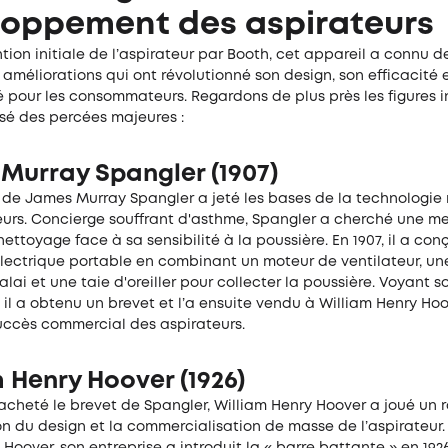
loppement des aspirateurs
ntion initiale de l’aspirateur par Booth, cet appareil a connu d
méliorations qui ont révolutionné son design, son efficacité 
é pour les consommateurs. Regardons de plus près les figures i
isé des percées majeures :
Murray Spangler (1907)
n de James Murray Spangler a jeté les bases de la technologi
eurs. Concierge souffrant d'asthme, Spangler a cherché une me
nettoyage face à sa sensibilité à la poussière. En 1907, il a con
lectrique portable en combinant un moteur de ventilateur, une
ai et une taie d'oreiller pour collecter la poussière. Voyant s
il a obtenu un brevet et l’a ensuite vendu à William Henry Hoo
succès commercial des aspirateurs.
 Henry Hoover (1926)
acheté le brevet de Spangler, William Henry Hoover a joué un r
on du design et la commercialisation de masse de l’aspirateur.
 Hoover, son entreprise a introduit la « barre battante » en 1926