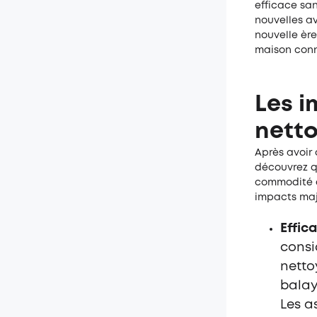
efficace sa
nouvelles a
nouvelle ère
maison con
Les i
nett
Après avoir 
découvrez q
commodité e
impacts maje
Effica
consi
netto
balay
Les a