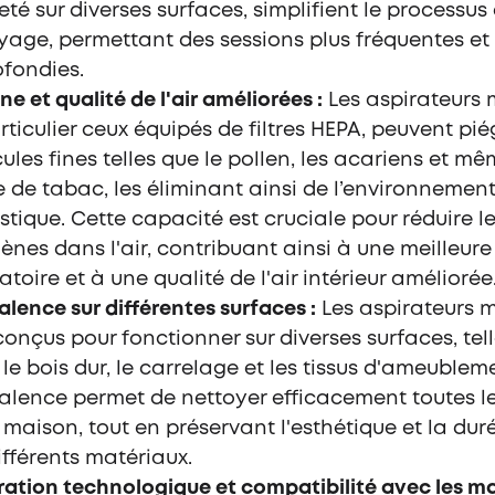
leté sur diverses surfaces, simplifient le processus
yage, permettant des sessions plus fréquentes et
fondies.
e et qualité de l'air améliorées :
Les aspirateurs 
rticulier ceux équipés de filtres HEPA, peuvent pié
cules fines telles que le pollen, les acariens et mê
 de tabac, les éliminant ainsi de l’environnemen
tique. Cette capacité est cruciale pour réduire l
gènes dans l'air, contribuant ainsi à une meilleur
atoire et à une qualité de l'air intérieur améliorée
alence sur différentes surfaces :
Les aspirateurs 
conçus pour fonctionner sur diverses surfaces, tell
, le bois dur, le carrelage et les tissus d'ameublem
alence permet de nettoyer efficacement toutes le
 maison, tout en préservant l'esthétique et la dur
ifférents matériaux.
ration technologique et compatibilité avec les m