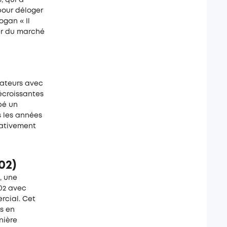
pour déloger
ogan « Il
der du marché
rateurs avec
écroissantes
pé un
s les années
icativement
02)
t, une
002 avec
rcial. Cet
s en
nière