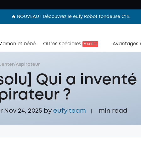
🔥 NOUVEAU ! Découvrez le eufy Robot tondeuse C15.
Maman et bébé
Offres spéciales
Avantages
À saisir
Center
/
Aspirateur
solu] Qui a inventé
spirateur ?
r Nov 24, 2025 by
eufy team
min read
|