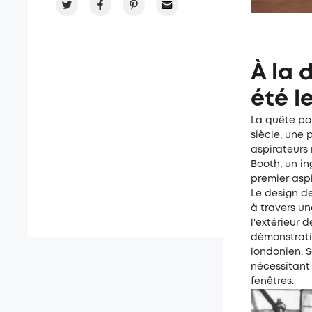
À la 
été l
La quête pou
siècle, une 
aspirateurs
Booth, un in
premier aspi
Le design de
à travers u
l'extérieur d
démonstrati
londonien. S
nécessitant 
fenêtres.