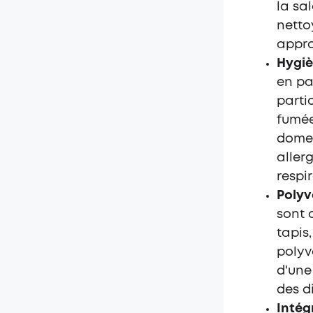
la sa
netto
appro
Hygièn
en pa
parti
fumée
domes
aller
respir
Polyv
sont 
tapis
polyv
d'une
des d
Intég