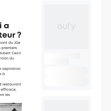
i a
teur ?
rnant du 20e
s premiers
Hubert Cecil
ntion du
e aspiration
e à
d restaurant
 efficace,
rs les