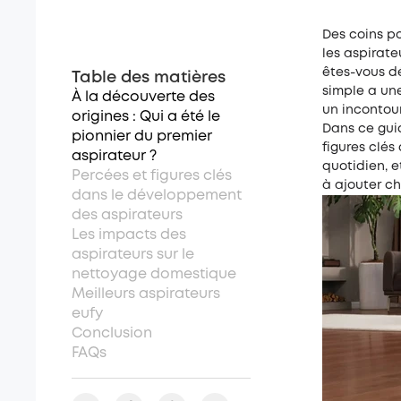
Des coins po
les aspirate
êtes-vous d
Table des matières
simple a une
À la découverte des
un incontou
origines : Qui a été le
Dans ce guid
pionnier du premier
figures clé
aspirateur ?
quotidien, 
Percées et figures clés
à ajouter ch
dans le développement
des aspirateurs
Les impacts des
aspirateurs sur le
nettoyage domestique
Meilleurs aspirateurs
eufy
Conclusion
FAQs