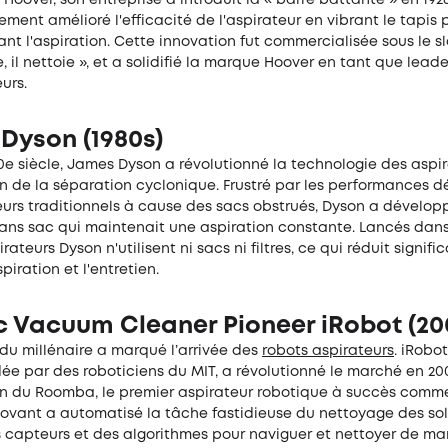
ment amélioré l'efficacité de l'aspirateur en vibrant le tapis 
ant l'aspiration. Cette innovation fut commercialisée sous le sl
ie, il nettoie », et a solidifié la marque Hoover en tant que lea
urs.
Dyson (1980s)
20e siècle, James Dyson a révolutionné la technologie des aspi
on de la séparation cyclonique. Frustré par les performances d
eurs traditionnels à cause des sacs obstrués, Dyson a dévelop
sans sac qui maintenait une aspiration constante. Lancés dan
irateurs Dyson n'utilisent ni sacs ni filtres, ce qui réduit signif
piration et l'entretien.
c Vacuum Cleaner Pioneer iRobot (20
du millénaire a marqué l’arrivée des
robots aspirateurs
. iRobo
dée par des roboticiens du MIT, a révolutionné le marché en 2
ion du Roomba, le premier aspirateur robotique à succès comme
novant a automatisé la tâche fastidieuse du nettoyage des sol
s capteurs et des algorithmes pour naviguer et nettoyer de ma