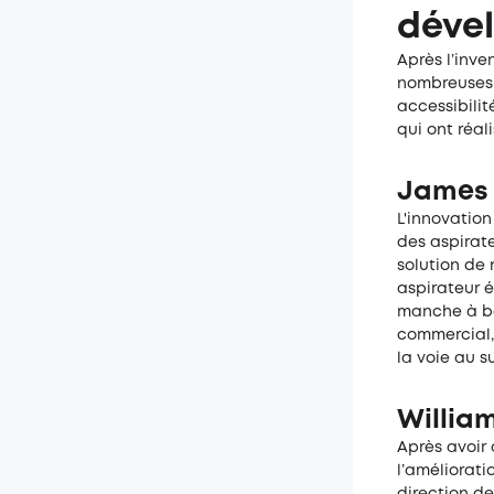
déve
Après l’inve
nombreuses a
accessibilit
qui ont réal
James 
L'innovatio
des aspirat
solution de 
aspirateur é
manche à bal
commercial, 
la voie au 
William
Après avoir 
l’améliorati
direction de