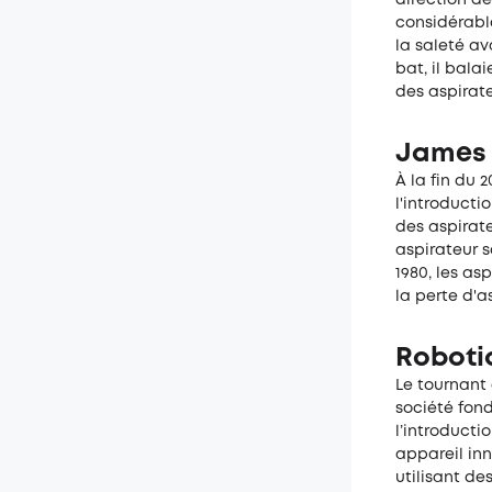
considérable
la saleté av
bat, il bala
des aspirate
James 
À la fin du 
l'introducti
des aspirat
aspirateur 
1980, les asp
la perte d'as
Roboti
Le tournant 
société fon
l’introduct
appareil in
utilisant de