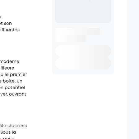
e
et son
nfluentes
e moderne
illeure
çu le premier
 boîte, un
on potentiel
ver, ouvrant
ôle clé dans
 Sous la
, qui a