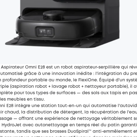
 Aspirateur Omni E28
est un robot aspirateur-serpillière qui rév
tomatisé grâce à une innovation inédite : l'intégration du pr
n profondeur portable au monde, le FlexiOne. Équipé d'un sys
iple (aspiration robot + lavage robot + nettoyeur portable), il o
plète pour tous types de surfaces — des sols aux tapis en pas
 les meubles en tissu.
mni E28 intègre une station tout-en-un qui automatise l'autovid
r chaud, la distribution de détergent, la récupération de l'ea
issage — offrant une expérience de nettoyage véritablement sa
 HydroJet avec autonettoyage en temps réel du patin garanti
stante, tandis que ses brosses DuoSpiral™ anti-emmêlement e