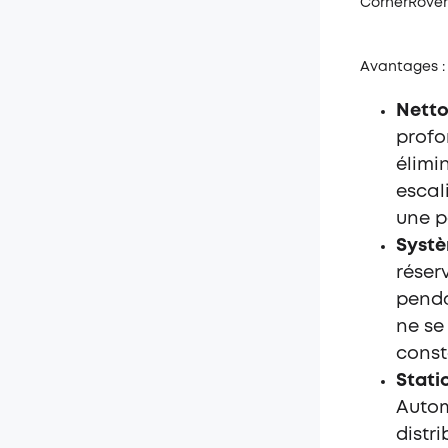
CornerRover
Avantages :
Netto
profo
élimi
escal
une p
Systè
réser
penda
ne se
const
Stati
Autom
distr