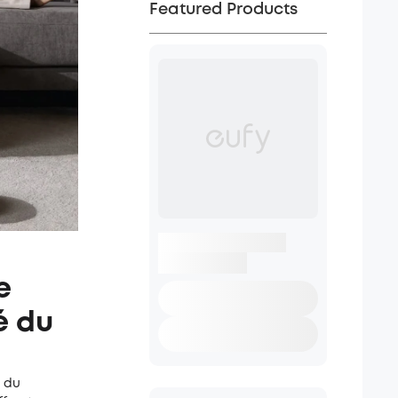
Featured Products
e
é du
é du