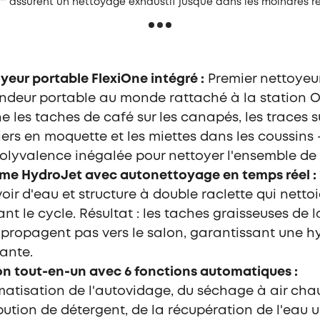
™ assurent un nettoyage exhaustif jusque dans les moindres re
yeur portable FlexiOne intégré :
Premier nettoyeu
ndeur portable au monde rattaché à la station Om
ne les taches de café sur les canapés, les traces s
iers en moquette et les miettes dans les coussins 
olyvalence inégalée pour nettoyer l'ensemble de l'
me HydroJet avec autonettoyage en temps réel :
voir d'eau et structure à double raclette qui nettoi
nt le cycle. Résultat : les taches graisseuses de l
 propagent pas vers le salon, garantissant une h
ante.
on tout-en-un avec 6 fonctions automatiques :
atisation de l'autovidage, du séchage à air chau
ibution de détergent, de la récupération de l'eau 