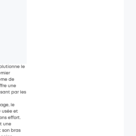
olutionne le
emier
tème de
ffre une
sant par les
age, le
u usée et
ns effort.
t une
t son bras