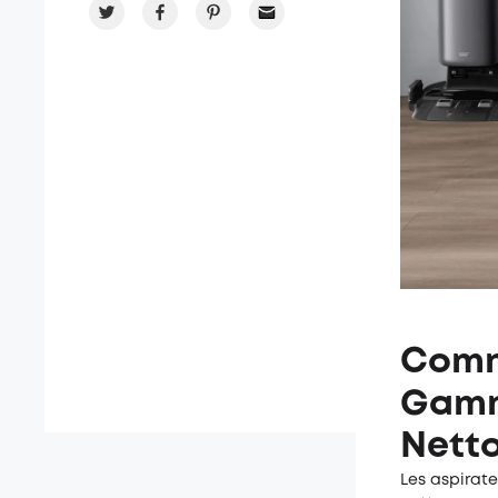
Comm
Gamme
Nett
Les aspirat