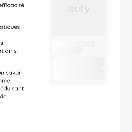
efficacité
atiques
rs
t ainsi
n savoir-
amme
réduisant
 de