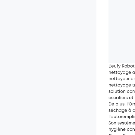
L'
eufy Robot
nettoyage au
nettoyeur e
nettoyage tr
solution com
escaliers et
De plus, l'O
séchage à ai
l'autorempl
Son système
hygiène con