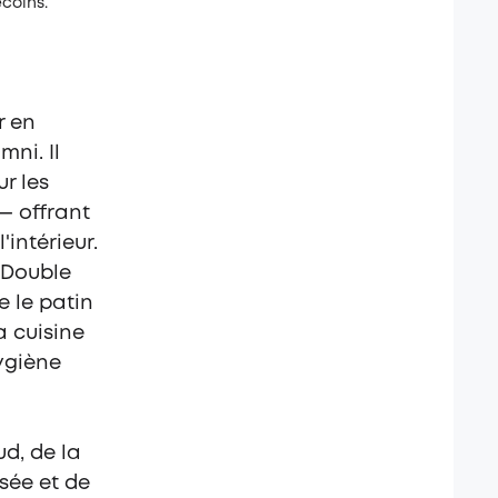
coins.
r en
ni. Il
ur les
— offrant
intérieur.
Double
e le patin
a cuisine
ygiène
d, de la
usée et de