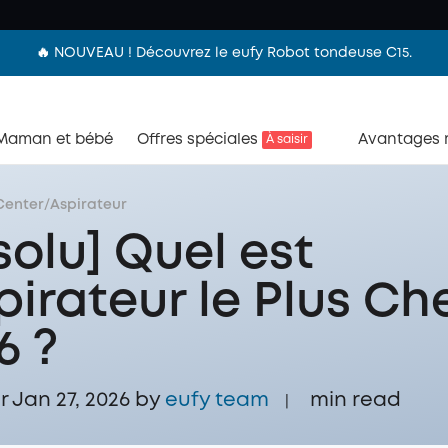
🔥 NOUVEAU ! Découvrez le eufy Robot tondeuse C15.
Maman et bébé
Offres spéciales
Avantages
À saisir
Center
/
Aspirateur
solu] Quel est
spirateur le Plus Ch
6 ?
r Jan 27, 2026 by
eufy team
min read
|