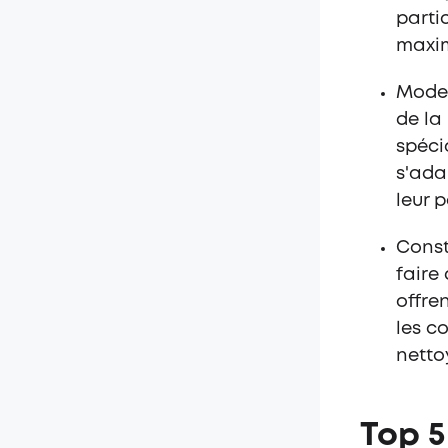
parti
maxi
Modes
de la
spéci
s'ada
leur p
Const
faire
offre
les c
netto
Top 5