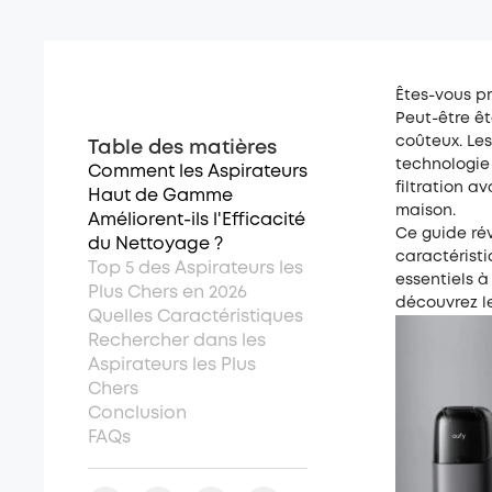
Êtes-vous pr
Peut-être êt
coûteux. Le
Table des matières
technologie
Comment les Aspirateurs
filtration a
Haut de Gamme
maison.
Améliorent-ils l'Efficacité
Ce guide rév
du Nettoyage ?
caractéristi
Top 5 des Aspirateurs les
essentiels à
Plus Chers en 2026
découvrez l
Quelles Caractéristiques
Rechercher dans les
Aspirateurs les Plus
Chers
Conclusion
FAQs