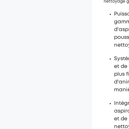
nettoyage gr
Puiss
gamme
d'asp
pouss
netto
Systè
et de
plus 
d'ani
maniè
Intég
aspir
et de
netto