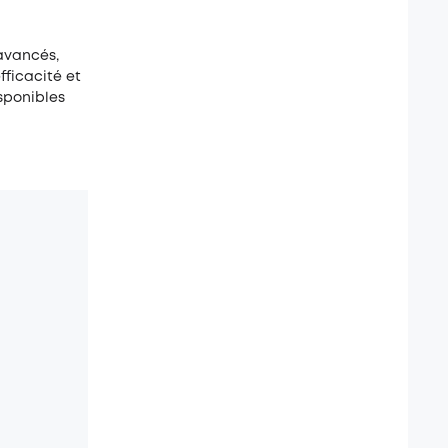
 avancés,
fficacité et
isponibles