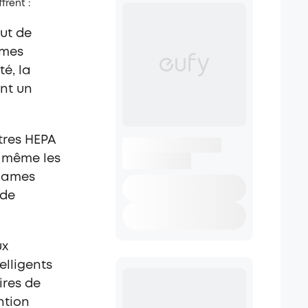
frent :
ut de
smes
té, la
ant un
tres HEPA
t même les
quames
 de
ux
elligents
ires de
ntion