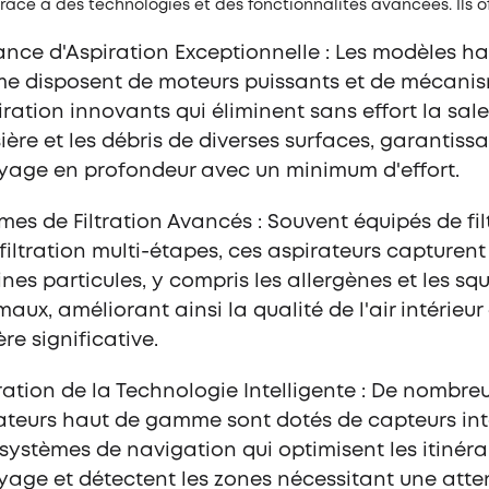
âce à des technologies et des fonctionnalités avancées. Ils of
ance d'Aspiration Exceptionnelle : Les modèles ha
 disposent de moteurs puissants et de mécani
iration innovants qui éliminent sans effort la sale
ière et les débris de diverses surfaces, garantiss
yage en profondeur avec un minimum d'effort.
mes de Filtration Avancés : Souvent équipés de fil
 filtration multi-étapes, ces aspirateurs capturen
fines particules, y compris les allergènes et les s
maux, améliorant ainsi la qualité de l'air intérieur
re significative.
ration de la Technologie Intelligente : De nombre
ateurs haut de gamme sont dotés de capteurs int
 systèmes de navigation qui optimisent les itinéra
yage et détectent les zones nécessitant une atte