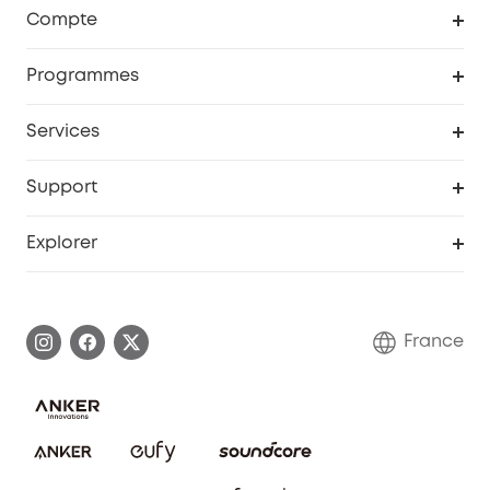
Robot aspirateur
Compte
Caméras de surveillance
Programme de récompenses eufyCredits
Programmes
Devenir affilié
Services
Remises éducation
Portail Web de sécurité
Support
Programme de partenariat eufy
Centre d'aide intelligent
Explorer
Informations sur la garantie
Histoire de la marque eufy
Demander l'application de ma garantie
Communauté eufy Security
France
FAQ sur les commandes
Nous contacter
Annuler la commande
Blog