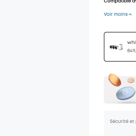
Compatible av
Voir moins
whi
849
Sécurité et