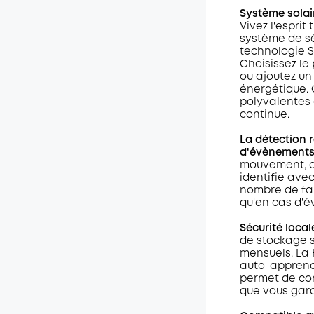
Système solai
Vivez l'esprit
système de sé
technologie So
Choisissez le
ou ajoutez un
énergétique.
polyvalentes 
continue.
La détection 
d'évènements
mouvement, co
identifie ave
nombre de fau
qu'en cas d'é
Sécurité local
de stockage su
mensuels. La 
auto-apprenan
permet de con
que vous gardi