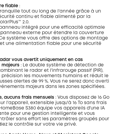
re fiable
:
 tranquille tout au long de l'année grâce à un
curité continu et fiable alimenté par la
larPlus™ 2.0.
 panneau intégré pour une efficacité optimale
 panneau externe pour étendre la couverture
 Ce système vous offre des options de montage
et une alimentation fiable pour une sécurité
radar vous avertit uniquement en cas
 majeurs
:
Le double système de détection de
mbinant le radar et l'infrarouge passif (PIR),
c précision les mouvements humains et réduit le
sses alertes de 99 %. Vous ne serez donc averti
vénements majeurs dans les zones spécifiées.
e, aucuns frais mensuels
: Vous disposez de 16 Go
r l'appareil, extensible jusqu'à 16 To sans frais
HomeBase S380 équipe vos appareils d'une IA
te pour une gestion intelligente et vous
trôler sans effort les paramètres groupés pour
ez le contrôle sur votre vie privé.