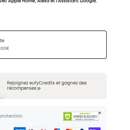
ec Apple Home, Alexa et l'Assistant
Google
.
te
,00€
Rejoignez eufyCredits et gagnez des
récompenses
 protection