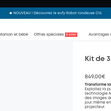
🔥 NOUVEAU ! Découvrez le eufy Robot tondeuse C15.
Maman et bébé
Offres spéciales
Avantages
À saisir
Kit de 
849,00€
Transforme la
Exploitez la 
technologie M
des images de
jour, même en
projecteur.