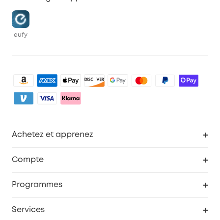
eufy
Achetez et apprenez
Robot aspirateur
Compte
Caméras de surveillance
Programme de récompenses eufyCredits
Programmes
Devenir affilié
Services