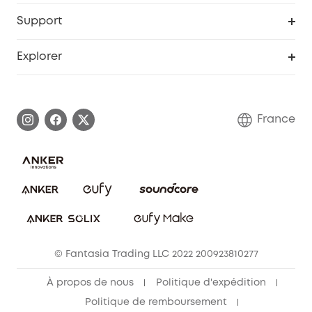
Remises éducation
Portail Web de sécurité
Support
Programme de partenariat eufy
Centre d'aide intelligent
Explorer
Informations sur la garantie
Histoire de la marque eufy
Demander l'application de ma garantie
Communauté eufy Security
France
FAQ sur les commandes
Nous contacter
Annuler la commande
Blog
© Fantasia Trading LLC 2022 200923810277
À propos de nous
Politique d'expédition
Politique de remboursement