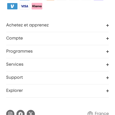
Achetez et apprenez
Robot aspirateur
Compte
Caméras de surveillance
Programme de récompenses eufyCredits
Programmes
Devenir affilié
Services
Remises éducation
Portail Web de sécurité
Support
Programme de partenariat eufy
Centre d'aide intelligent
Explorer
Informations sur la garantie
Histoire de la marque eufy
Demander l'application de ma garantie
Communauté eufy Security
France