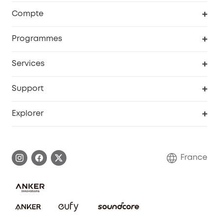
Robot aspirateur
Compte
Caméras de surveillance
Programme de récompenses eufyCredits
Programmes
Devenir affilié
Services
Remises éducation
Portail Web de sécurité
Support
Programme de partenariat eufy
Centre d'aide intelligent
Explorer
Informations sur la garantie
Histoire de la marque eufy
Demander l'application de ma garantie
Communauté eufy Security
France
FAQ sur les commandes
Nous contacter
Annuler la commande
Blog