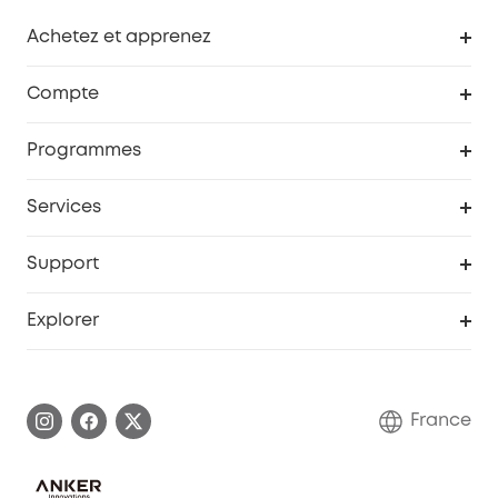
Achetez et apprenez
Robot aspirateur
Compte
Caméras de surveillance
Programme de récompenses eufyCredits
Programmes
Devenir affilié
Services
Remises éducation
Portail Web de sécurité
Support
Programme de partenariat eufy
Centre d'aide intelligent
Explorer
Informations sur la garantie
Histoire de la marque eufy
Demander l'application de ma garantie
Communauté eufy Security
France
FAQ sur les commandes
Nous contacter
Annuler la commande