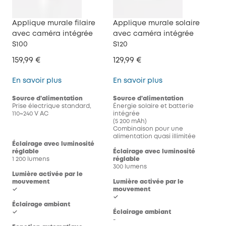
Applique murale filaire
Applique murale solaire
avec caméra intégrée
avec caméra intégrée
S100
S120
159,99 €
129,99 €
Applique murale filaire avec caméra intégrée
Applique murale 
En savoir plus
En savoir plus
Source d'alimentation
Source d'alimentation
Prise électrique standard,
Énergie solaire et batterie
110~240 V AC
intégrée
(5 200 mAh)
Combinaison pour une
alimentation quasi illimitée
Éclairage avec luminosité
réglable
Éclairage avec luminosité
1 200 lumens
réglable
300 lumens
Lumière activée par le
mouvement
Lumière activée par le
✓
mouvement
✓
Éclairage ambiant
✓
Éclairage ambiant
-