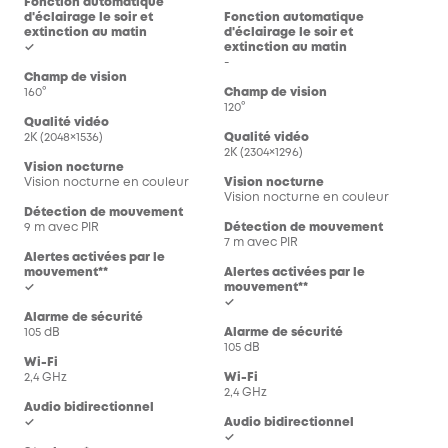
Fonction automatique
d'éclairage le soir et
Fonction automatique
extinction au matin
d'éclairage le soir et
✓
extinction au matin
-
Champ de vision
160°
Champ de vision
120°
Qualité vidéo
2K (2048×1536)
Qualité vidéo
2K (2304×1296)
Vision nocturne
Vision nocturne en couleur
Vision nocturne
Vision nocturne en couleur
Détection de mouvement
9 m avec PIR
Détection de mouvement
7 m avec PIR
Alertes activées par le
mouvement**
Alertes activées par le
✓
mouvement**
✓
Alarme de sécurité
105 dB
Alarme de sécurité
105 dB
Wi-Fi
2,4 GHz
Wi-Fi
2,4 GHz
Audio bidirectionnel
✓
Audio bidirectionnel
✓