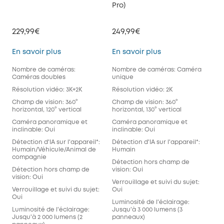
Pro)
229,99€
249,99€
Floodlight Cam E340
Floodlight Cam S33
En savoir plus
En savoir plus
Nombre de caméras:
Nombre de caméras: Caméra
Caméras doubles
unique
Résolution vidéo: 3K+2K
Résolution vidéo: 2K
Champ de vision: 360°
Champ de vision: 360°
horizontal, 120° vertical
horizontal, 130° vertical
Caméra panoramique et
Caméra panoramique et
inclinable: Oui
inclinable: Oui
Détection d'IA sur l'appareil*:
Détection d'IA sur l'appareil*:
Humain/Véhicule/Animal de
Humain
compagnie
Détection hors champ de
Détection hors champ de
vision: Oui
vision: Oui
Verrouillage et suivi du sujet:
Verrouillage et suivi du sujet:
Oui
Oui
Luminosité de l'éclairage:
Luminosité de l'éclairage:
Jusqu'à 3 000 lumens (3
Jusqu'à 2 000 lumens (2
panneaux)