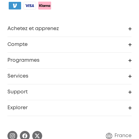
Achetez et apprenez
Robot aspirateur
Compte
Caméras de surveillance
Programme de récompenses eufyCredits
Programmes
Devenir affilié
Services
Remises éducation
Portail Web de sécurité
Support
Programme de partenariat eufy
Centre d'aide intelligent
Explorer
Informations sur la garantie
Histoire de la marque eufy
Demander l'application de ma garantie
Communauté eufy Security
France