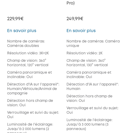
Pro)
229,99€
249,99€
Floodlight Cam E340
Floodlight Cam S33
En savoir plus
En savoir plus
Nombre de caméras:
Nombre de caméras: Caméra
Caméras doubles
unique
Résolution vidéo: 3K+2K
Résolution vidéo: 2K
Champ de vision: 360°
Champ de vision: 360°
horizontal, 120° vertical
horizontal, 130° vertical
Caméra panoramique et
Caméra panoramique et
inclinable: Oui
inclinable: Oui
Détection d'IA sur l'appareil*:
Détection d'IA sur l'appareil*:
Humain/Véhicule/Animal de
Humain
compagnie
Détection hors champ de
Détection hors champ de
vision: Oui
vision: Oui
Verrouillage et suivi du sujet:
Verrouillage et suivi du sujet:
Oui
Oui
Luminosité de l'éclairage:
Luminosité de l'éclairage:
Jusqu'à 3 000 lumens (3
Jusqu'à 2 000 lumens (2
panneaux)