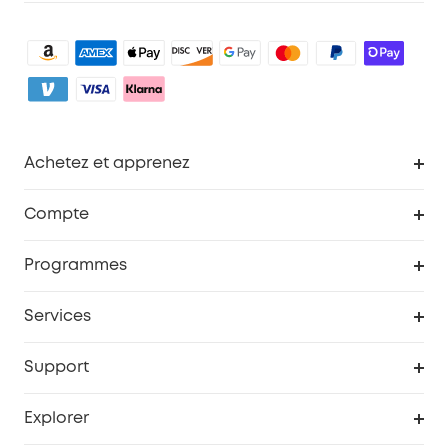
Achetez et apprenez
Robot aspirateur
Compte
Caméras de surveillance
Programme de récompenses eufyCredits
Programmes
Devenir affilié
Services
Remises éducation
Portail Web de sécurité
Support
Programme de partenariat eufy
Centre d'aide intelligent
Explorer
Informations sur la garantie