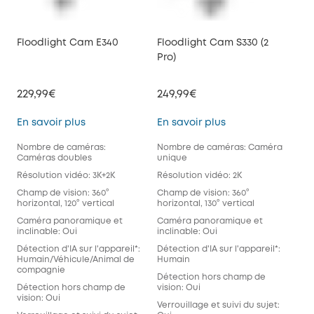
Floodlight Cam E340
Floodlight Cam S330 (2
Pro)
229,99€
249,99€
Floodlight Cam E340
Floodlight Cam S33
En savoir plus
En savoir plus
Nombre de caméras:
Nombre de caméras: Caméra
Caméras doubles
unique
Résolution vidéo: 3K+2K
Résolution vidéo: 2K
Champ de vision: 360°
Champ de vision: 360°
horizontal, 120° vertical
horizontal, 130° vertical
Caméra panoramique et
Caméra panoramique et
inclinable: Oui
inclinable: Oui
Détection d'IA sur l'appareil*:
Détection d'IA sur l'appareil*:
Humain/Véhicule/Animal de
Humain
compagnie
Détection hors champ de
Détection hors champ de
vision: Oui
vision: Oui
Verrouillage et suivi du sujet: