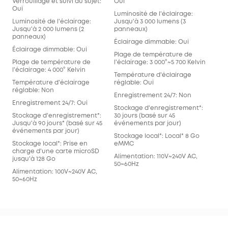
Verrouillage et suivi du sujet:
Oui
Oui
Luminosité de l'éclairage:
Luminosité de l'éclairage:
Jusqu'à 3 000 lumens (3
Jusqu'à 2 000 lumens (2
panneaux)
panneaux)
Éclairage dimmable: Oui
Éclairage dimmable: Oui
Plage de température de
Plage de température de
l'éclairage: 3 000°~5 700 Kelvin
l'éclairage: 4 000° Kelvin
Température d'éclairage
Température d'éclairage
réglable: Oui
réglable: Non
Enregistrement 24/7: Non
Enregistrement 24/7: Oui
Stockage d'enregistrement*:
Stockage d'enregistrement*:
30 jours (basé sur 45
Jusqu'à 90 jours* (basé sur 45
événements par jour)
événements par jour)
Stockage local*: Local* 8 Go
Stockage local*: Prise en
eMMC
charge d'une carte microSD
Alimentation: 110V~240V AC,
jusqu'à 128 Go
50~60Hz
Alimentation: 100V~240V AC,
50~60Hz