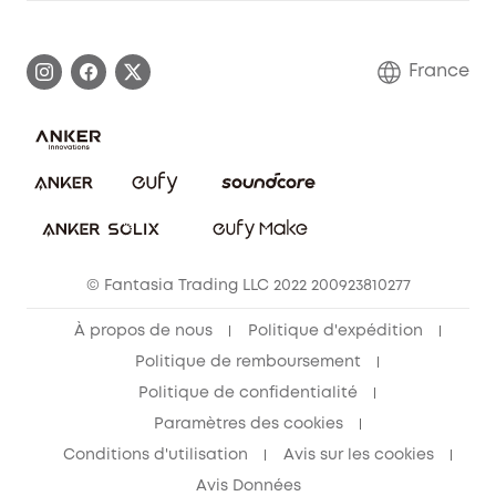
Informations sur la garantie
Histoire de la marque eufy
Demander l'application de ma garantie
Communauté eufy Security
France
FAQ sur les commandes
Nous contacter
Annuler la commande
Blog
© Fantasia Trading LLC 2022 200923810277
À propos de nous
Politique d'expédition
Politique de remboursement
Politique de confidentialité
Paramètres des cookies
Conditions d'utilisation
Avis sur les cookies
Avis Données