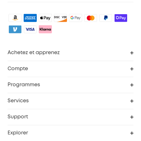
Achetez et apprenez
Robot aspirateur
Compte
Caméras de surveillance
Programme de récompenses eufyCredits
Programmes
Devenir affilié
Services
Remises éducation
Portail Web de sécurité
Support
Programme de partenariat eufy
Centre d'aide intelligent
Explorer