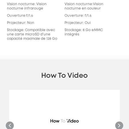
Vision nocturne: Vision
Vision nocturne:Vision
Visi
nocturne infrarouge
nocturne en couleur
noc
Ouverture:f/1.6
Ouverture: f/1.6
Ouve
Projecteur: Non
Projecteur: Oui
Pro
Stockage: Compatible avec
Stockage: 8 Go eMMC
Sto
une carte microSD d'une
intégrés
int
capacité maximale de 128 Go
How To Video