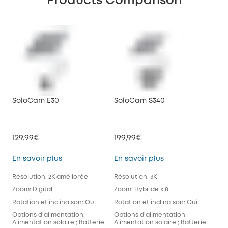
Products Comparison
SoloCam E30
SoloCam S340
So
129,99€
199,99€
79,
SoloCam E30
SoloCam S340
En savoir plus
En savoir plus
En 
Résolution: 2K améliorée
Résolution: 3K
Réso
Zoom: Digital
Zoom: Hybride x 8
Zoo
Rotation et inclinaison: Oui
Rotation et inclinaison: Oui
Rota
Options d'alimentation:
Options d'alimentation:
Opt
Alimentation solaire ; Batterie
Alimentation solaire ; Batterie
Bat