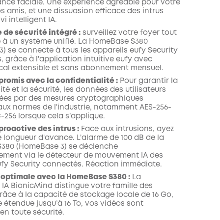
nce faciale. Une expérience agréable pour votre
os amis, et une dissuasion efficace des intrus
i intelligent IA.
de sécurité intégré :
surveillez votre foyer tout
e à un système unifié. La HomeBase S380
) se connecte à tous les appareils eufy Security
 grâce à l'application intuitive eufy avec
cal extensible et sans abonnement mensuel.
romis avec la confidentialité :
Pour garantir la
ité et la sécurité, les données des utilisateurs
ées par des mesures cryptographiques
ux normes de l'industrie, notamment AES-256-
256 lorsque cela s’applique.
proactive des intrus :
Face aux intrusions, ayez
e longueur d'avance. L'alarme de 100 dB de la
380 (HomeBase 3) se déclenche
ment via le détecteur de mouvement IA des
ufy Security connectés. Réaction immédiate.
 optimale avec la HomeBase S380 :
La
 IA BionicMind distingue votre famille des
râce à la capacité de stockage locale de 16 Go,
e étendue jusqu’à 16 To, vos vidéos sont
en toute sécurité.