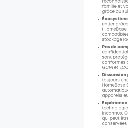
reconnaissa
famille et v
grâce au suiv
Écosystème 
entier grâc
(HomeBase 3
compatibles,
stockage lo
Pas de comp
confidential
sont protég
conformes a
GCM et ECC-
Dissuasion 
toujours un
HomeBase S
automatique
appareils e
Expérience
technologie
inconnus. G
qui peut êtr
conservées 