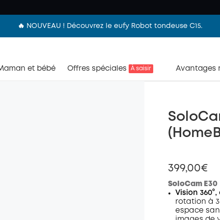
🔥 NOUVEAU ! Découvrez le eufy Robot tondeuse C15.
Maman et bébé
Offres spéciales
Avantages
À saisir
SoloCa
(HomeB
399,00€
SoloCam E30
Vision 360°
rotation à 3
espace sans
images de v