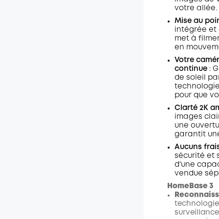
votre allée.
Mise au poin
intégrée et 
met à filme
en mouvem
Votre camér
continue
: 
de soleil pa
technologie
pour que vou
Clarté 2K a
images clai
une ouvertur
garantit un
Aucuns frai
sécurité et
d'une capac
vendue sép
HomeBase 3
Reconnaissa
technologie
surveillance