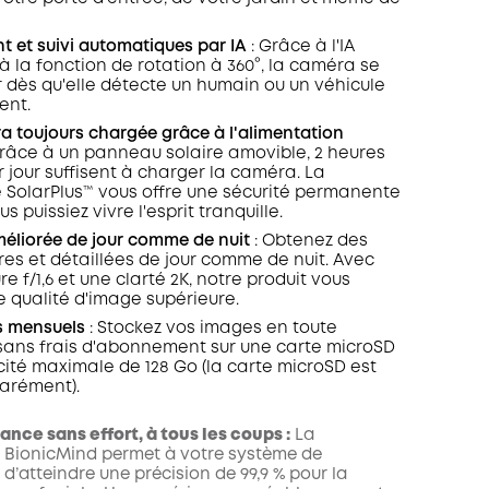
t et suivi automatiques par IA
: Grâce à l'IA
à la fonction de rotation à 360°, la caméra se
r dès qu'elle détecte un humain ou un véhicule
ent.
a toujours chargée grâce à l'alimentation
Grâce à un panneau solaire amovible, 2 heures
r jour suffisent à charger la caméra. La
 SolarPlus™ vous offre une sécurité permanente
s puissiez vivre l'esprit tranquille.
méliorée de jour comme de nuit
: Obtenez des
res et détaillées de jour comme de nuit. Avec
e f/1,6 et une clarté 2K, notre produit vous
e qualité d'image supérieure.
s mensuels
: Stockez vos images en toute
 sans frais d'abonnement sur une carte microSD
ité maximale de 128 Go (la carte microSD est
arément).
nce sans effort, à tous les coups :
La
 BionicMind permet à votre système de
 d’atteindre une précision de 99,9 % pour la