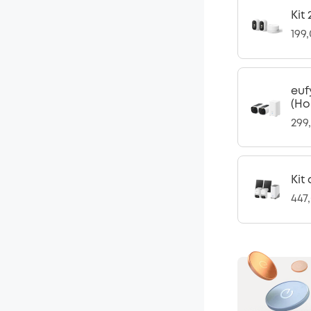
Kit
199
euf
(Ho
299
Kit
447