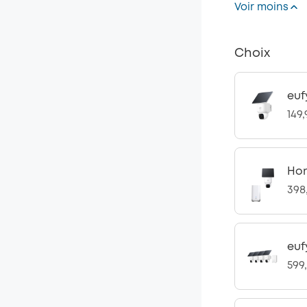
Voir moins
Choix
euf
149
Hom
398
euf
599