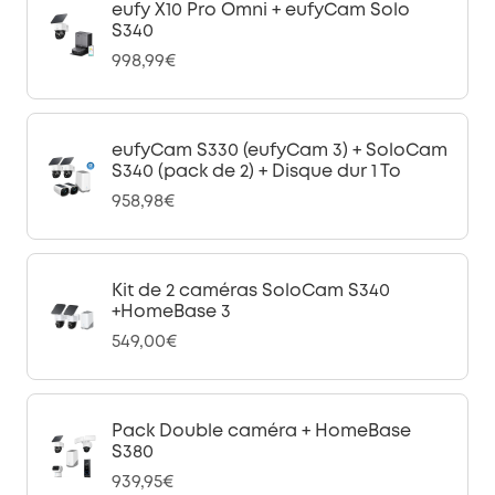
eufy X10 Pro Omni + eufyCam Solo
S340
998,99€
eufyCam S330 (eufyCam 3) + SoloCam
S340 (pack de 2) + Disque dur 1 To
958,98€
Kit de 2 caméras SoloCam S340
+HomeBase 3
549,00€
Pack Double caméra + HomeBase
S380
939,95€