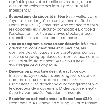
agréable pour votre famille et vos amis, et une
dissuasion efficace des intrus grâce au suivi
intelligent IA.
Écosystème de sécurité intégré :
surveillez votre
foyer tout entier grâce à un système unifié. La
HomeBase S380 (HomeBase 3) se connecte à tous
les appareils eufy Security compatibles, grâce à
l'application intuitive eufy avec stockage local
extensible et sans abonnement mensuel.
Pas de compromis avec la confidentialité :
Pour
garantir la confidentialité et la sécurité, les
données des utilisateurs sont protégées par des
mesures cryptographiques conformes aux normes
de l'industrie, notamment AES-256-GCM et ECC-
256 lorsque cela s’applique.
Dissuasion proactive des intrus :
Face aux
intrusions, ayez toujours une longueur d'avance.
L'alarme de 100 dB de la HomeBase S380
(HomeBase 3) se déclenche automatiquement via
le détecteur de mouvement IA des appareils eufy
Security connectés. Réaction immédiate.
Expérience optimale avec la HomeBase S380 :
La
technologie IA BionicMind distingue votre famille