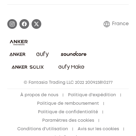
Informations sur la garantie
Histoire de la marque eufy
Demander l'application de ma garantie
Communauté eufy Security
France
FAQ sur les commandes
Nous contacter
Annuler la commande
Blog
© Fantasia Trading LLC 2022 200923810277
À propos de nous
Politique d'expédition
Politique de remboursement
Politique de confidentialité
Paramètres des cookies
Conditions d'utilisation
Avis sur les cookies