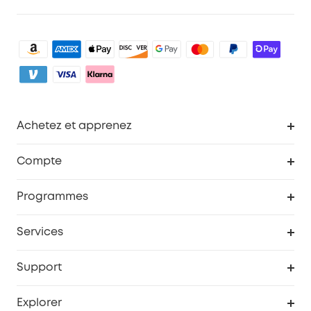
Achetez et apprenez
Robot aspirateur
Compte
Caméras de surveillance
Programme de récompenses eufyCredits
Programmes
Devenir affilié
Services
Remises éducation
Portail Web de sécurité
Support
Programme de partenariat eufy
Centre d'aide intelligent
Explorer