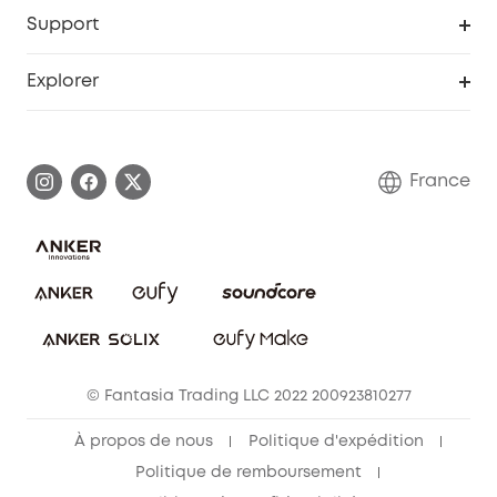
Portail Web de sécurité
Support
Programme de partenariat eufy
Centre d'aide intelligent
Explorer
Informations sur la garantie
Histoire de la marque eufy
Demander l'application de ma garantie
Communauté eufy Security
France
FAQ sur les commandes
Nous contacter
Annuler la commande
Blog
© Fantasia Trading LLC 2022 200923810277
À propos de nous
Politique d'expédition
Politique de remboursement