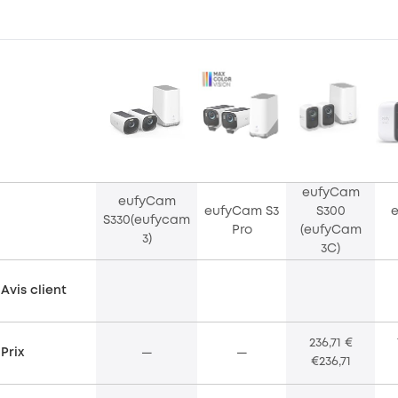
eufyCam
eufyCam
eufyCam S3
S300
S330(eufycam
Pro
(eufyCam
3)
3C)
Avis client
236,71 €
Prix
—
—
€236,71