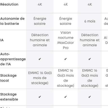
Résolution
4K
4K
4K
Autonomie de
Énergie
Énergie
A
6 mois
la batterie
solaire
solaire
de
Vision
Détection
Détection
nocturne
AI
IA
humaine et
humaine et
MaxColor
D
animale
animale
Pro
Auto-
apprentissage
✔
✔
✔
de l’IA
EMMC 16
EMMC 16
EMMC 16 Go(3
Stockage
Go(3 mois
Go(3 mois
G
mois de
local
de
de
stockage)
stockage)
stockage)
s
Stockage
✔
✔
✔
extensible