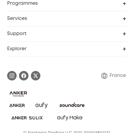
Programmes
Devenir affilié
Services
Remises éducation
Portail Web de sécurité
Support
Programme de partenariat eufy
Centre d'aide intelligent
Explorer
Informations sur la garantie
Histoire de la marque eufy
Demander l'application de ma garantie
Communauté eufy Security
France
FAQ sur les commandes
Nous contacter
Annuler la commande
Blog