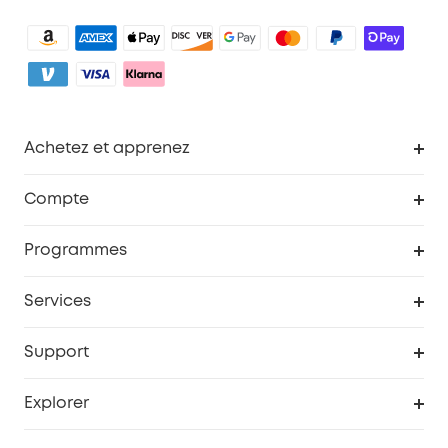
Achetez et apprenez
Robot aspirateur
Compte
Caméras de surveillance
Programme de récompenses eufyCredits
Programmes
Devenir affilié
Services
Remises éducation
Portail Web de sécurité
Support
Programme de partenariat eufy
Centre d'aide intelligent
Explorer
Informations sur la garantie
Histoire de la marque eufy