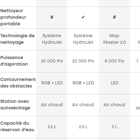
Nettoyeur
profondeur
✘
✔
✘
portable
Technologie de
Système
Système
Mop
nettoyage
HydroJet
HydroJet
Master 2.0
Puissance
20 000 Pa
20 000 Pa
8 000 Pa
7
d'aspiration
Contournement
RGB + LED
RGB + LED
LED
des obstacles
Station avec
Air chaud
Air chaud
Air chaud
autoséchage
a
Capacité du
2,5 L
2,5 L
3 L
réservoir d'eau