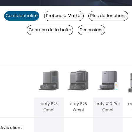
Confidentialité
Protocole Matter
Plus de fonctions
Contenu de la boîte
Dimensions
eufy E25
eufy E28
eufy X10 Pro
e
Omni
Omni
Omni
Avis client