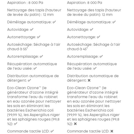
Aspiration : 8 000 Pa
Aspiration: 8 000 Pa
Nettoyage des tapis (hauteur
Nettoyage des tapis (hauteur
de levée du patin) : 12 mm
de levée du patin): 12 mm
Démêlage automatique: ✅
Démêlage automatique: ✅
Autovidage: ✅
Autovidage: ✅
Autonettoyage: ✅
Autonettoyage: ✅
Autoséchage: Séchage à l'air
Autoséchage: Séchage à l'air
chaud à 55°
chaud à 45°
Autoremplissage: ✅
Autoremplissage: ✅
Récupération automatique
Récupération automatique
de l'eau usée: ✅
de l'eau usée: ✅
Distribution automatique de
Distribution automatique de
détergent: ✅
détergent: ❌
Eco-Clean Ozone™️ (le
Eco-Clean Ozone™️ (le
générateur d'ozone intégré
générateur d'ozone intégré
transforme l'eau du robinet
transforme l'eau du robinet
en eau ozonée pour nettoyer
en eau ozonée pour nettoyer
les sols en éliminant les
les sols en éliminant les
bactéries Escherichia coli
bactéries Escherichia coli
(99,99 %), les Aspergillus niger
(99,99 %), les Aspergillus niger
et les sphaignes rouges (99,8
et les sphaignes rouges (99,8
%)): ✅
%)): ❌
Commande tactile LCD: ✅
Commande tactile LCD: ❌