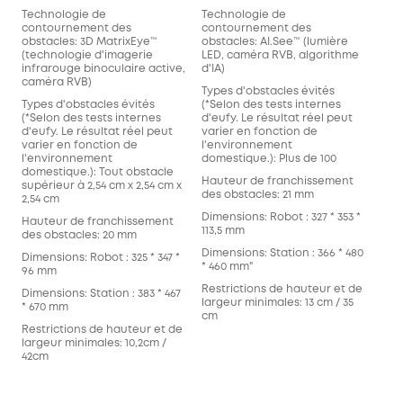
Technologie de
Technologie de
contournement des
contournement des
obstacles: 3D MatrixEye™️
obstacles: AI.See™️ (lumière
(technologie d'imagerie
LED, caméra RVB, algorithme
infrarouge binoculaire active,
d'IA)
caméra RVB)
Types d'obstacles évités
Types d'obstacles évités
(*Selon des tests internes
(*Selon des tests internes
d'eufy. Le résultat réel peut
d'eufy. Le résultat réel peut
varier en fonction de
varier en fonction de
l'environnement
l'environnement
domestique.): Plus de 100
domestique.): Tout obstacle
Hauteur de franchissement
supérieur à 2,54 cm x 2,54 cm x
des obstacles: 21 mm
2,54 cm
Dimensions: Robot : 327 * 353 *
Hauteur de franchissement
113,5 mm
des obstacles: 20 mm
Dimensions: Station : 366 * 480
Dimensions: Robot : 325 * 347 *
* 460 mm"
96 mm
Restrictions de hauteur et de
Dimensions: Station : 383 * 467
largeur minimales: 13 cm / 35
* 670 mm
cm
Restrictions de hauteur et de
largeur minimales: 10,2cm /
42cm