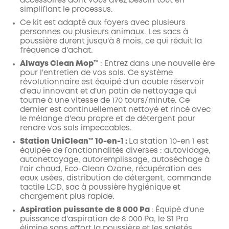
accessoires dont vous avez besoin tout en
simplifiant le processus.
Ce kit est adapté aux foyers avec plusieurs
personnes ou plusieurs animaux. Les sacs à
poussière durent jusqu'à 8 mois, ce qui réduit la
fréquence d'achat.
Always Clean Mop™️
: Entrez dans une nouvelle ère
pour l'entretien de vos sols. Ce système
révolutionnaire est équipé d'un double réservoir
d'eau innovant et d'un patin de nettoyage qui
tourne à une vitesse de 170 tours/minute. Ce
dernier est continuellement nettoyé et rincé avec
le mélange d'eau propre et de détergent pour
rendre vos sols impeccables.
Station UniClean™️ 10-en-1 :
La station 10-en 1 est
équipée de fonctionnalités diverses : autovidage,
autonettoyage, autoremplissage, autoséchage à
l'air chaud, Eco-Clean Ozone, récupération des
eaux usées, distribution de détergent, commande
tactile LCD, sac à poussière hygiénique et
chargement plus rapide.
Aspiration puissante de 8 000 Pa
: Équipé d'une
puissance d'aspiration de 8 000 Pa, le S1 Pro
élimine sans effort la poussière et les saletés