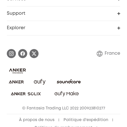
Remises éducation
Portail Web de sécurité
Support
Programme de partenariat eufy
Centre d'aide intelligent
Explorer
Informations sur la garantie
Histoire de la marque eufy
Demander l'application de ma garantie
Communauté eufy Security
France
FAQ sur les commandes
Nous contacter
Annuler la commande
Blog
© Fantasia Trading LLC 2022 200923810277
À propos de nous
Politique d'expédition