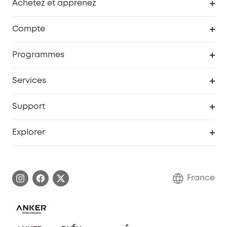
Achetez et apprenez
Robot aspirateur
Compte
Caméras de surveillance
Programme de récompenses eufyCredits
Programmes
Devenir affilié
Services
Remises éducation
Portail Web de sécurité
Support
Programme de partenariat eufy
Centre d'aide intelligent
Explorer
Informations sur la garantie
Histoire de la marque eufy
Demander l'application de ma garantie
Communauté eufy Security
France
FAQ sur les commandes
Nous contacter
Annuler la commande
Blog