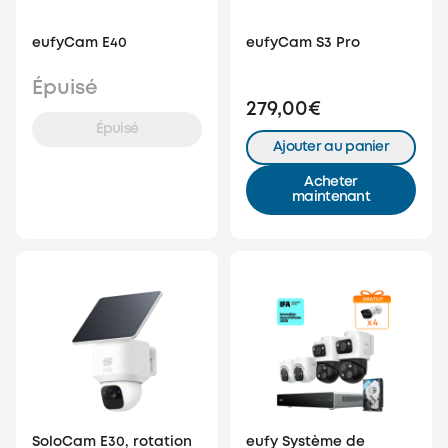
eufyCam S3 Pro
eufyCam E40
Épuisé
279,00€
Épuisé
Ajouter au panier
Acheter
maintenant
SoloCam E30, rotation
eufy Système de