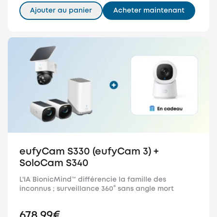
Ajouter au panier
Acheter maintenant
eufyCam S330 (eufyCam 3) +
SoloCam S340
L'IA BionicMind™ différencie la famille des
inconnus ; surveillance 360° sans angle mort
678,99€