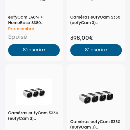
eufyCam E40*4 +
Caméras eufyCam S330
HomeBase S380
(eufyCam 3)
(HomeBase 3)
additionnelles (pack de
Prix membre
2)
Épuisé
398,00€
S'inscrire
S'inscrire
Caméras eufyCam S330
(eufyCam 3)
Caméras eufyCam S330
additionnelles (pack de
(eufyCam 3)
3)