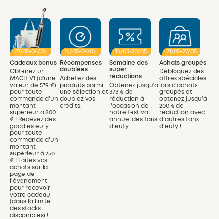
07/05-04/06
16/05-04/06
14/05-20/05
21/05-27/05
Cadeaux bonus
Récompenses
Semaine des
Achats groupés
doublées
super
Obtenez un
Débloquez des
réductions
MACH V1 (d'une
Achetez des
offres spéciales
valeur de 579 €)
produits parmi
Obtenez jusqu'à
lors d'achats
pour toute
une sélection et
373 € de
groupés et
commande d'un
doublez vos
réduction à
obtenez jusqu'à
montant
crédits.
l'occasion de
200 € de
supérieur à
800
notre festival
réduction avec
€ !
Recevez des
annuel des fans
d'autres fans
goodies eufy
d'eufy !
d'eufy !
pour toute
commande d'un
montant
supérieur à
250
€ !
Faites vos
achats sur la
page de
l'évènement
pour recevoir
votre cadeau
(dans la limite
des stocks
disponibles) !