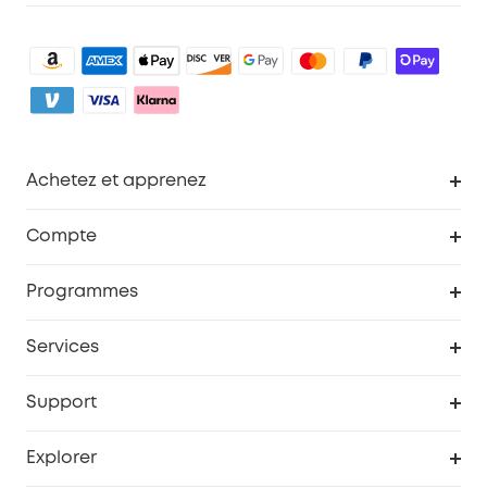
Achetez et apprenez
Robot aspirateur
Compte
Caméras de surveillance
Programme de récompenses eufyCredits
Programmes
Devenir affilié
Services
Remises éducation
Portail Web de sécurité
Support
Programme de partenariat eufy
Centre d'aide intelligent
Explorer
Informations sur la garantie