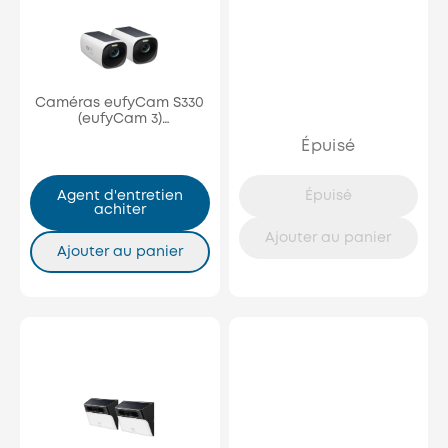
Caméras eufyCam S330
(eufyCam 3)
additionnelles (pack de
Épuisé
2)
Agent d'entretien
Épuisé
achiter
Ajouter au panier
Ajouter au panier