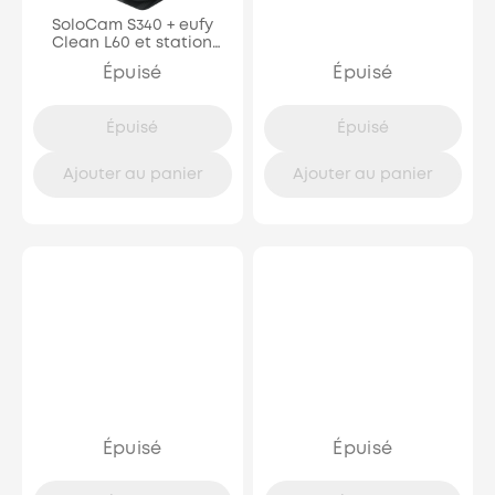
SoloCam S340 + eufy
Clean L60 et station
avec système
Épuisé
Épuisé
d'autovidage
Épuisé
Épuisé
Ajouter au panier
Ajouter au panier
Épuisé
Épuisé