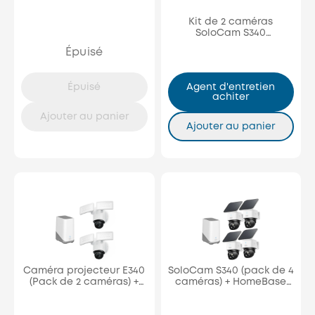
Kit de 2 caméras
SoloCam S340
+HomeBase 3
Épuisé
Épuisé
Agent d'entretien
achiter
Ajouter au panier
Ajouter au panier
Caméra projecteur E340
SoloCam S340 (pack de 4
(Pack de 2 caméras) +
caméras) + HomeBase
HomeBase S380
S380