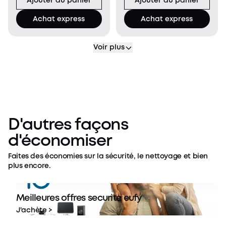
Ajouter au panier
Ajouter au panier
360° de votre propriété
votre maison en
et éliminez les angles
résolution 3K ultra-
Achat express
Achat express
morts avec une seule
claire. Voyez
caméra. Le suivi
exactement qui
automat
s'approche de votre
Voir plus
maison avec zo
D'autres façons
d'économiser
Faites des économies sur la sécurité, le nettoyage et bien
plus encore.
Meilleures offres securite eufy
J'achète >