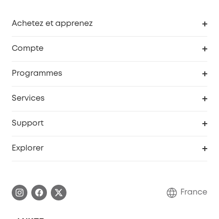
Achetez et apprenez
Robot aspirateur
Compte
Caméras de surveillance
Programme de récompenses eufyCredits
Programmes
Devenir affilié
Services
Remises éducation
Portail Web de sécurité
Support
Programme de partenariat eufy
Centre d'aide intelligent
Explorer
Informations sur la garantie
Histoire de la marque eufy
Demander l'application de ma garantie
Communauté eufy Security
France
FAQ sur les commandes
Nous contacter