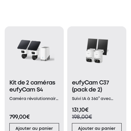
Kit de 2 caméras
eufyCam C37
eufyCam S4
(pack de 2)
Caméra révolutionnaire
Suivi IA à 360° avec
Bullet-PTZ à triple
rotation horizontale et
131,10€
objectif : Un seul
verticale : Bénéficiez
799,00€
198,00€
appareil
d’une couverture
révolutionnaire, qui
complète à 360° de
Ajouter au panier
Ajouter au panier
remplace et surpasse
votre propriété et