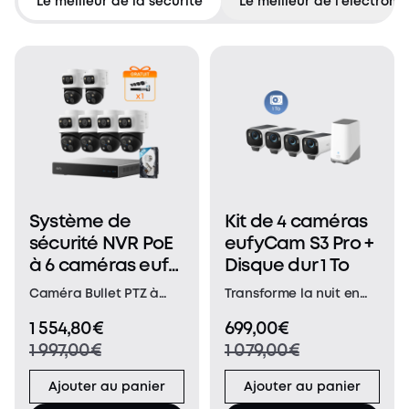
Le meilleur de la sécurité
Le meilleur de l'électrom
Système de
Kit de 4 caméras
sécurité NVR PoE
eufyCam S3 Pro +
à 6 caméras eufy
Disque dur 1 To
S4 Max
Caméra Bullet PTZ à
Transforme la nuit en
triple objectif 16 Mpx：
jour : Exploitez la
1 554,80€
699,00€
La caméra supérieure
puissance d'une
1 997,00€
1 079,00€
4K grand angle offre un
caméra 4K associée à
champ de vision fixe
la technologie
Ajouter au panier
Ajouter au panier
122° de toute la zone,
MaxColor Vision™. La