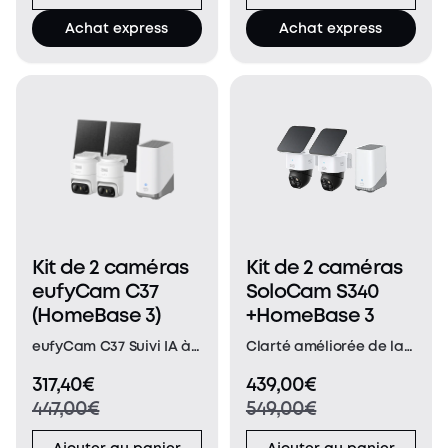
les caméras Bullet et
éliminez les angles
Achat express
Achat express
PTZ individuelles.
morts avec une seule
L'objectif supérieur,
caméra. Le suivi
Bullet 4K, fournit un an
automatique maintie
Kit de 2 caméras
Kit de 2 caméras
eufyCam C37
SoloCam S340
(HomeBase 3)
+HomeBase 3
eufyCam C37 Suivi IA à
Clarté améliorée de la
360° avec rotation
double caméra à 50
317,40€
439,00€
horizontale et verticale
pieds : Capturez
447,00€
549,00€
: Bénéficiez d’une
chaque événement qui
couverture complète à
se produit autour de