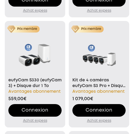
Connexion
Connexion
Achat expess
Achat expess
Prix membre
Prix membre
eufyCam S330 (eufyCam
Kit de 4 caméras
3) + Disque dur 1 To
eufyCam S3 Pro + Disque
Avantages abonnement
dur 1 To
Avantages abonnement
559,00€
1 079,00€
Connexion
Connexion
Achat expess
Achat expess