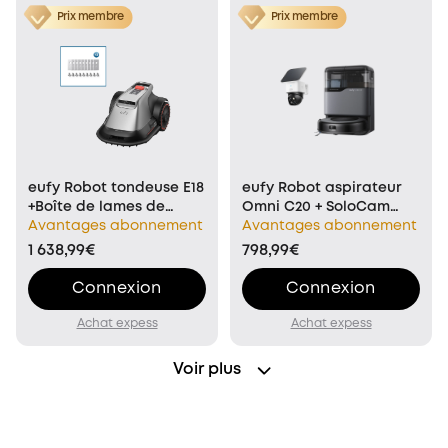
Prix membre
Prix membre
eufy Robot tondeuse E18
eufy Robot aspirateur
+Boîte de lames de
Omni C20 + SoloCam
rechange eufy
Avantages abonnement
S340
Avantages abonnement
1 638,99€
798,99€
Connexion
Connexion
Achat expess
Achat expess
Voir plus