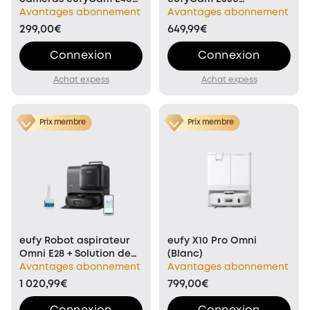
(professionnelles)
(HomeBase 2)
Avantages abonnement
Avantages abonnement
299,00€
649,99€
Connexion
Connexion
Achat expess
Achat expess
Prix membre
Prix membre
eufy Robot aspirateur
eufy X10 Pro Omni
Omni E28 + Solution de
(Blanc)
nettoyage pour sols
Avantages abonnement
Avantages abonnement
1 020,99€
799,00€