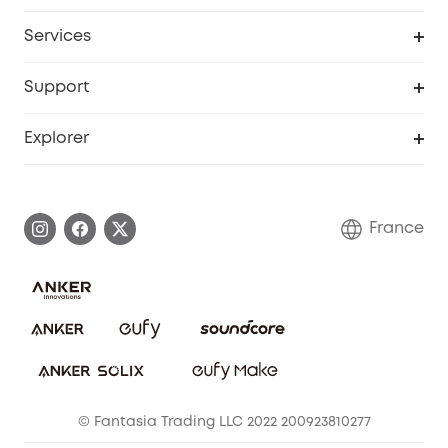
Devenir affilié
Services
Remises éducation
Portail Web de sécurité
Support
Programme de partenariat eufy
Centre d'aide intelligent
Explorer
Informations sur la garantie
Histoire de la marque eufy
Demander l'application de ma garantie
Communauté eufy Security
France
FAQ sur les commandes
Nous contacter
Annuler la commande
Blog
© Fantasia Trading LLC 2022 200923810277