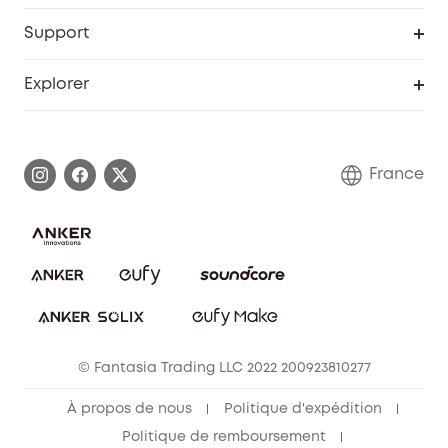
Remises éducation
Portail Web de sécurité
Support
Programme de partenariat eufy
Centre d'aide intelligent
Explorer
Informations sur la garantie
Histoire de la marque eufy
Demander l'application de ma garantie
Communauté eufy Security
France
FAQ sur les commandes
Nous contacter
Annuler la commande
Blog
© Fantasia Trading LLC 2022 200923810277
À propos de nous
Politique d'expédition
Politique de remboursement