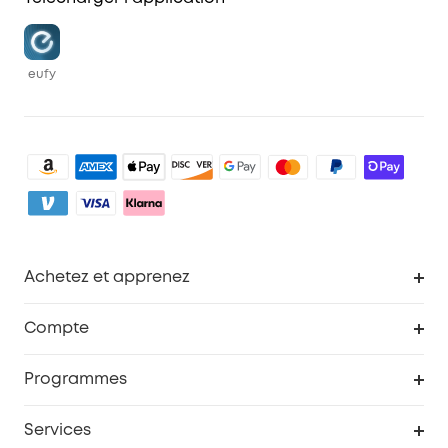
eufy
Achetez et apprenez
Robot aspirateur
Compte
Caméras de surveillance
Programme de récompenses eufyCredits
Programmes
Devenir affilié
Services