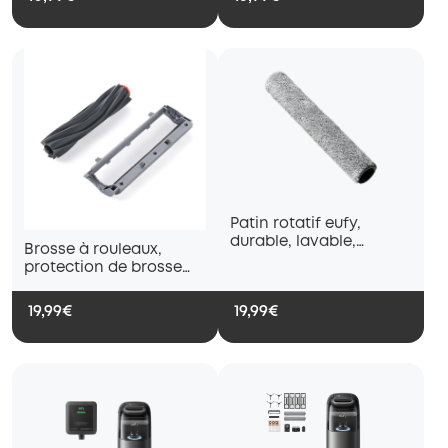
Patin rotatif eufy,
durable, lavable,
Brosse à rouleaux,
nettoyage répété,
protection de brosse
compatible avec le
compatible S1 pro
E25/E28/S1/S1 Pro
19,99€
19,99€