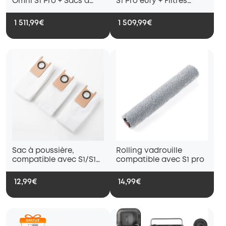
Omni S1 Pro + Sacs à
S1 Pro eufy + Filtres
poussière
haute performance
1 511,99€
1 509,99€
Sac à poussière,
Rolling vadrouille
compatible avec S1/S1
compatible avec S1 pro
pro
12,99€
14,99€