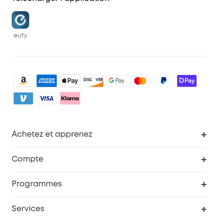
eufy
Achetez et apprenez
Robot aspirateur
Compte
Caméras de surveillance
Programme de récompenses eufyCredits
Programmes
Devenir affilié
Services