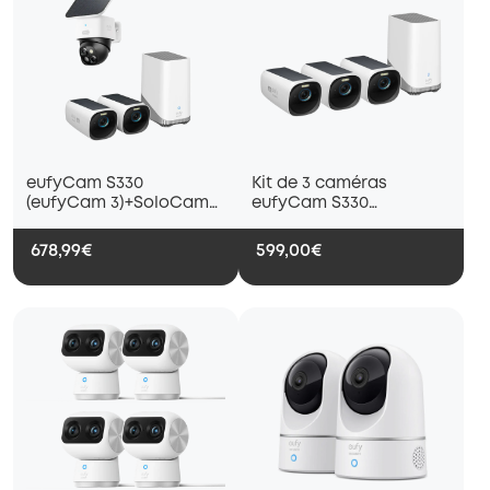
eufyCam S330
Kit de 3 caméras
(eufyCam 3)+SoloCam
eufyCam S330
S340
(eufyCam 3)
678,99€
599,00€