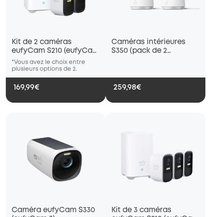
Kit de 2 caméras
Caméras intérieures
eufyCam S210 (eufyCam
S350 (pack de 2
2C)
caméras)
*Vous avez le choix entre
*Vous avez le choix entre
*Vous ave
plusieurs options de 2.
plusieurs options de 2.
plusieurs 
169,99€
259,98€
Caméra eufyCam S330
Kit de 3 caméras