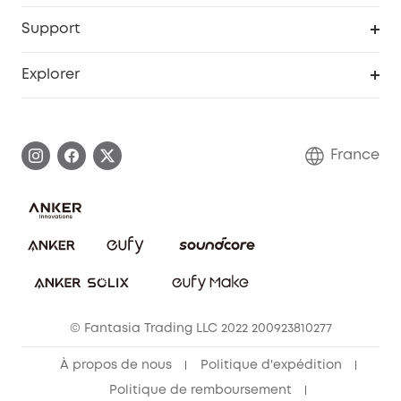
Remises éducation
Portail Web de sécurité
Support
Programme de partenariat eufy
Centre d'aide intelligent
Explorer
Informations sur la garantie
Histoire de la marque eufy
Demander l'application de ma garantie
Communauté eufy Security
France
FAQ sur les commandes
Nous contacter
Annuler la commande
Blog
© Fantasia Trading LLC 2022 200923810277
À propos de nous
Politique d'expédition
Politique de remboursement