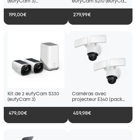
(eufyCam 3)
eufyCam S210 (eufyCam
additionnelle
2C)
199,00€
279,99€
Kit de 2 eufyCam S330
Caméras avec
(eufyCam 3)
projecteur E340 (pack
de 2)
479,00€
459,98€