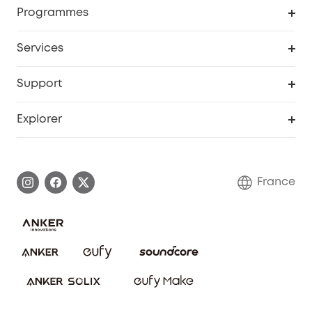
Programme de récompenses eufyCredits
Programmes
Devenir affilié
Services
Remises éducation
Portail Web de sécurité
Support
Programme de partenariat eufy
Centre d'aide intelligent
Explorer
Informations sur la garantie
Histoire de la marque eufy
Demander l'application de ma garantie
Communauté eufy Security
France
FAQ sur les commandes
Nous contacter
Annuler la commande
Blog