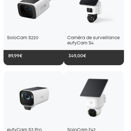
SoloCam S220
Caméra de surveillance
eufyCam S4
89,99€
349,00€
eufyCam S3 Pro
SoloCam E42