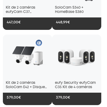
Kit de 2 caméras
SoloCam S340 +
eufyCam C37
HomeBase S380
(HomeBase 3)
447,00€
448,99€
Kit de 2 caméras
eufy Security eufyCam
SoloCam E42 + Disque
C35 Kit de 4 caméras
dur 1 To
579,00€
379,00€