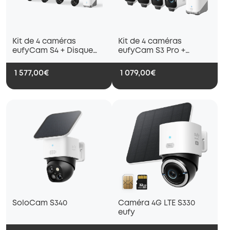
Kit de 4 caméras
Kit de 4 caméras
eufyCam S4 + Disque
eufyCam S3 Pro +
dur 1 To
Disque dur 1 To
1 577,00€
1 079,00€
SoloCam S340
Caméra 4G LTE S330
eufy