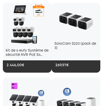
SoloCam S220 (pack de
3)
kit de 6 eufy Système de
sécurité NVR PoE S4
Max + Smart Display
2 446,00€
269,97€