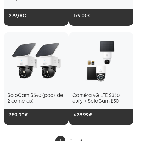
279,00€
179,00€
SoloCam S340 (pack de
Caméra 4G LTE S330
2 caméras)
eufy + SoloCam E30
389,00€
428,99€
1
2
3