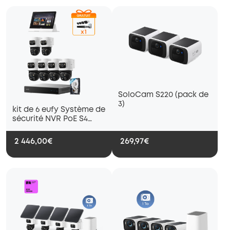
SoloCam S220 (pack de
3)
kit de 6 eufy Système de
sécurité NVR PoE S4
Max + Smart Display
2 446,00€
269,97€