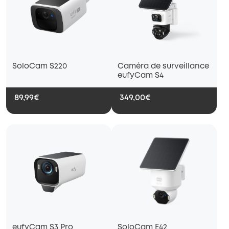
SoloCam S220
Caméra de surveillance
eufyCam S4
89,99€
349,00€
eufyCam S3 Pro
SoloCam E42