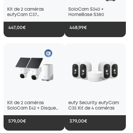
Kit de 2 caméras
SoloCam S340 +
eufyCam C37
HomeBase S380
(HomeBase 3)
447,00€
448,99€
Kit de 2 caméras
eufy Security eufyCam
SoloCam E42 + Disque
C35 Kit de 4 caméras
dur 1 To
579,00€
379,00€