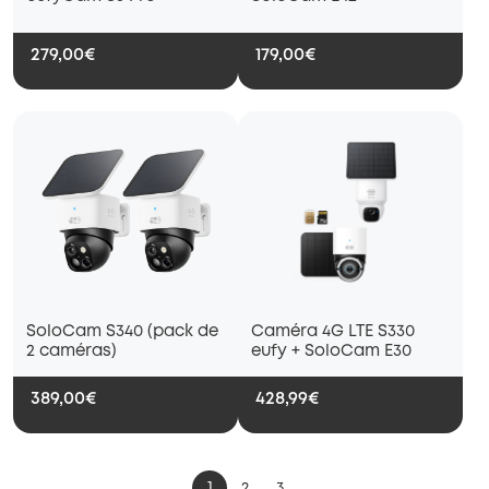
279,00€
179,00€
SoloCam S340 (pack de
Caméra 4G LTE S330
2 caméras)
eufy + SoloCam E30
389,00€
428,99€
1
2
3