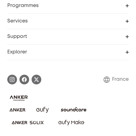
Programme de récompenses eufyCredits
Programmes
Devenir affilié
Services
Remises éducation
Portail Web de sécurité
Support
Programme de partenariat eufy
Centre d'aide intelligent
Explorer
Informations sur la garantie
Histoire de la marque eufy
Demander l'application de ma garantie
Communauté eufy Security
France
FAQ sur les commandes
Nous contacter
Annuler la commande
Blog