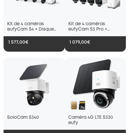
Kit de 4 caméras
Kit de 4 caméras
eufyCam S4 + Disque
eufyCam S3 Pro +
dur 1 To
Disque dur 1 To
1 577,00€
1 079,00€
SoloCam S340
Caméra 4G LTE S330
eufy