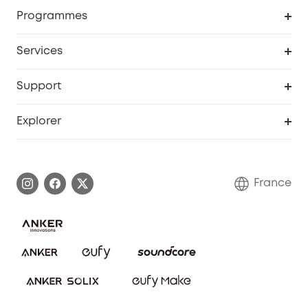
Programme de récompenses eufyCredits
Programmes
Devenir affilié
Services
Remises éducation
Portail Web de sécurité
Support
Programme de partenariat eufy
Centre d'aide intelligent
Explorer
Informations sur la garantie
Histoire de la marque eufy
Demander l'application de ma garantie
Communauté eufy Security
France
FAQ sur les commandes
Nous contacter
Annuler la commande
Blog