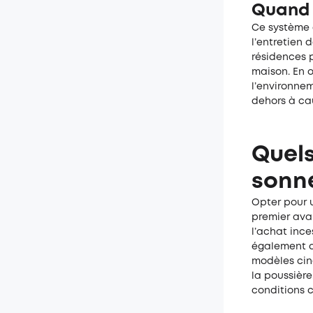
Quand c
Ce système 
l’entretien 
résidences p
maison. En o
l’environnem
dehors à ca
Quels
sonn
Opter pour
premier ava
l’achat ince
également d’
modèles cin
la poussièr
conditions c