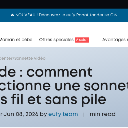
🔥 NOUVEAU ! Découvrez le eufy Robot tondeuse C15.
Maman et bébé
Offres spéciales
Avantages
À saisir
Center
/
Sonnette vidéo
de : comment
ctionne une sonne
 fil et sans pile
r Jun 08, 2026 by
eufy team
min read
|