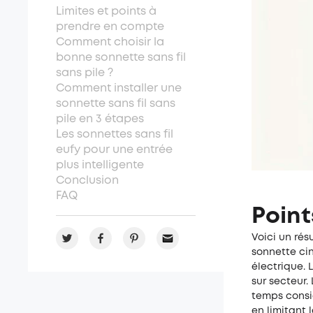
Limites et points à
prendre en compte
Comment choisir la
bonne sonnette sans fil
sans pile ?
Comment installer une
sonnette sans fil sans
pile en 3 étapes
Les sonnettes sans fil
eufy pour une entrée
plus intelligente
Conclusion
FAQ
Point
Voici un ré
sonnette ci
électrique. 
sur secteur
temps consid
en limitant 