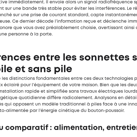
ive immédiatement. Il envoie alors un signal radiofréquence s
 sur une bande très stable pour éviter les interférences. Le 
branché sur une prise de courant standard, capte instantanéme
ieuse. Ce dernier décode l’information reçue et déclenche i
onore que vous avez préalablement choisie, avertissant ainsi 
une personne à la porte.
rences entre les sonnettes 
pile et sans pile
les distinctions fondamentales entre ces deux technologies 
ix éclairé pour l’équipement de votre maison. Bien que les de
installation rapide et simplifiée sans travaux électriques lourds
gétique quotidienne diffère radicalement. Analysons en détail
és qui opposent un modèle traditionnel à piles face à une inn
o-alimentée par l’énergie cinétique du bouton-poussoir.
 comparatif : alimentation, entretie