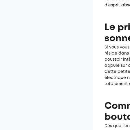
d’esprit abs
Le pr
sonne
Si vous vou
réside dans 
poussoir int
appuie sur 
Cette petit
électrique n
totalement 
Comme
bouto
Dès que l’én