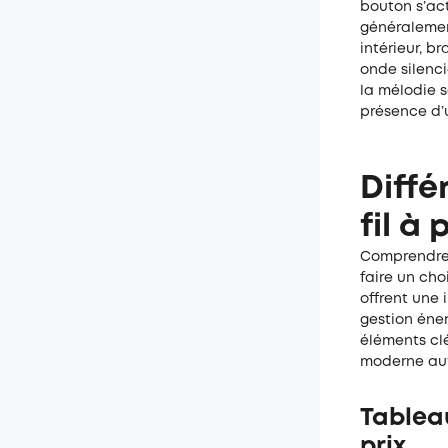
bouton s’act
généralement
intérieur, 
onde silenc
la mélodie s
présence d’
Diffé
fil à 
Comprendre 
faire un cho
offrent une 
gestion éner
éléments cl
moderne aut
Tableau
prix