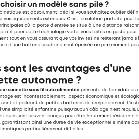
hoisir un modèle sans pile ?
cinétique est absolument idéal si vous souhaitez oublier défin
de vos équipements extérieurs. C’est la solution parfaite pour l
rincipales où la porte d’entrée se situe à une distance raison
ptant pour cette technologie verte, vous faites un geste pour
ent tout en vous assurant que vos invités ne resteront jamais
use d’une batterie soudainement épuisée au pire moment poss
 sont les avantages d’une
ette autonome ?
 une
sonnette sans fil auto alimentée
présente de formidables a
ntage est incontestablement l’aspect économique et écologiqu
ssant et polluant de petites batteries de remplacement. L’insta
une simplicité enfantine puisqu’aucun câblage n’est requis. D
étiques sont souvent conçus pour être hautement résistants à 
e, garantissant ainsi une durée de vie exceptionnelle même da
limatiques particulièrement difficiles.