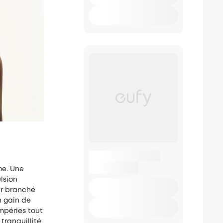
me. Une
lsion
eur branché
n gain de
mpéries tout
tranquillité