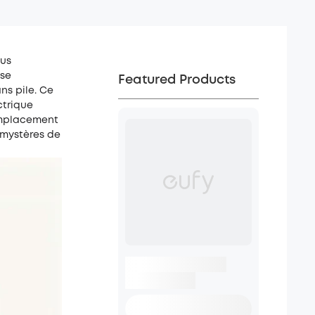
lus
 se
Featured Products
ns pile. Ce
ctrique
remplacement
s mystères de