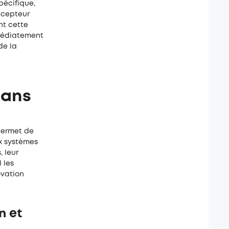
pécifique,
récepteur
nt cette
mmédiatement
de la
sans
permet de
ux systèmes
, leur
 les
ovation
n et