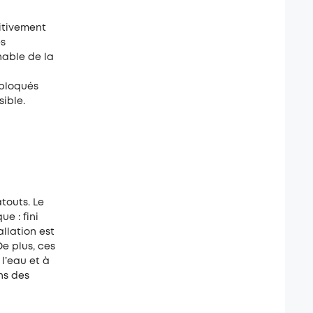
itivement
es
nable de la
 bloqués
ible.
touts. Le
e : fini
llation est
e plus, ces
l’eau et à
ns des