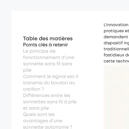
L’innovatio
pratiques e
demandent a
Table des matières
dispositif i
Points clés à retenir
traditionnel
Le principe de
fastidieux d
fonctionnement d’une
cette techno
sonnette sans fil sans
pile
Comment le signal est-il
transmis du bouton au
carillon ?
Différences entre les
sonnettes sans fil à pile
et sans pile
Quels sont les
avantages d’une
sonnette autonome ?