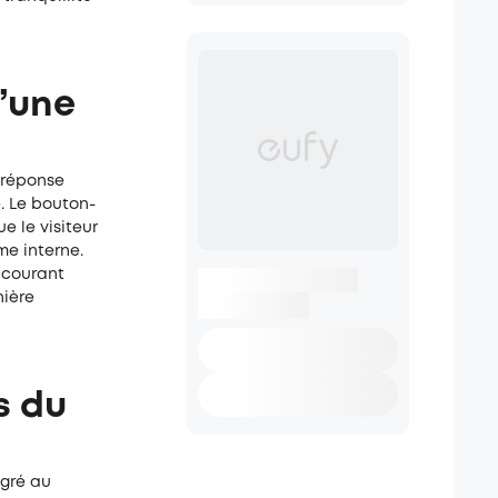
’une
 réponse
. Le bouton-
e le visiteur
me interne.
 courant
nière
s du
égré au