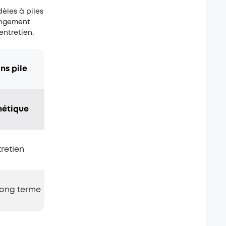
èles à piles
angement
entretien,
ns pile
nétique
retien
 long terme