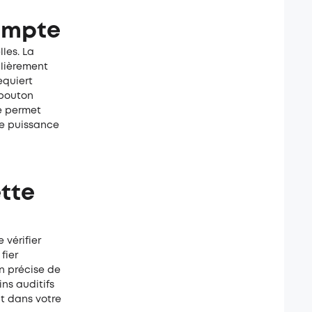
compte
les. La
ulièrement
equiert
 bouton
ne permet
ne puissance
tte
 vérifier
fier
n précise de
ins auditifs
t dans votre