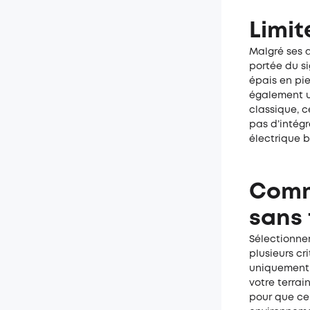
Limit
Malgré ses a
portée du s
épais en pie
également u
classique, c
pas d’intég
électrique 
Comm
sans 
Sélectionne
plusieurs cr
uniquement à
votre terrai
pour que ce