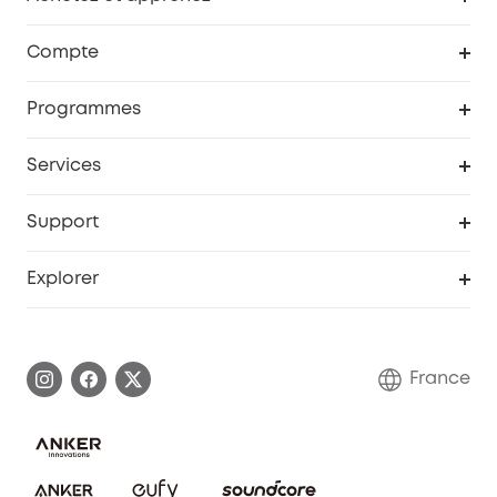
Robot aspirateur
Compte
Caméras de surveillance
Programme de récompenses eufyCredits
Programmes
Devenir affilié
Services
Remises éducation
Portail Web de sécurité
Support
Programme de partenariat eufy
Centre d'aide intelligent
Explorer
Informations sur la garantie
Histoire de la marque eufy
Demander l'application de ma garantie
Communauté eufy Security
France
FAQ sur les commandes
Nous contacter
Annuler la commande
Blog