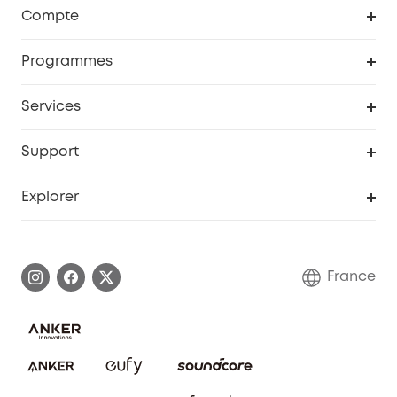
Robot aspirateur
Compte
Caméras de surveillance
Programme de récompenses eufyCredits
Programmes
Devenir affilié
Services
Remises éducation
Portail Web de sécurité
Support
Programme de partenariat eufy
Centre d'aide intelligent
Explorer
Informations sur la garantie
Histoire de la marque eufy
Demander l'application de ma garantie
Communauté eufy Security
France
FAQ sur les commandes
Nous contacter
Annuler la commande
Blog