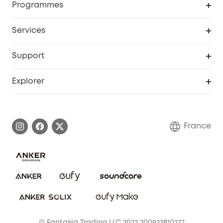
Programmes
Devenir affilié
Services
Remises éducation
Portail Web de sécurité
Support
Programme de partenariat eufy
Centre d'aide intelligent
Explorer
Informations sur la garantie
Histoire de la marque eufy
Demander l'application de ma garantie
Communauté eufy Security
France
FAQ sur les commandes
Nous contacter
Annuler la commande
Blog
© Fantasia Trading LLC 2022 200923810277