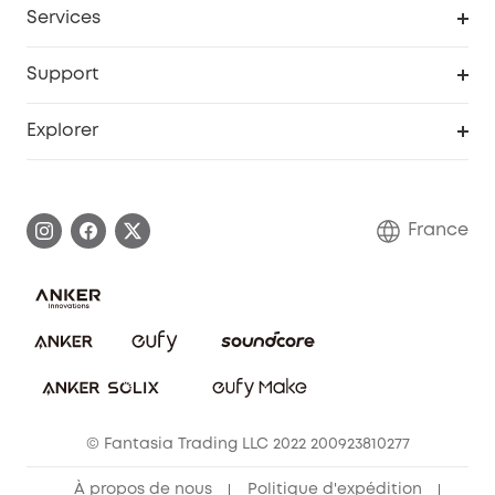
Services
Remises éducation
Portail Web de sécurité
Support
Programme de partenariat eufy
Centre d'aide intelligent
Explorer
Informations sur la garantie
Histoire de la marque eufy
Demander l'application de ma garantie
Communauté eufy Security
France
FAQ sur les commandes
Nous contacter
Annuler la commande
Blog
© Fantasia Trading LLC 2022 200923810277
À propos de nous
Politique d'expédition