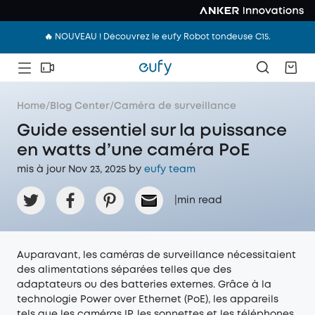
🔥 NOUVEAU ! Découvrez le eufy Robot tondeuse C15.
Home
/
Blog Center
/
Caméra de surveillance
Guide essentiel sur la puissance
en watts d’une caméra PoE
mis à jour Nov 23, 2025 by
eufy team
|
min read
Auparavant, les caméras de surveillance nécessitaient
des alimentations séparées telles que des
adaptateurs ou des batteries externes. Grâce à la
technologie Power over Ethernet (PoE), les appareils
tels que les caméras IP, les sonnettes et les téléphones