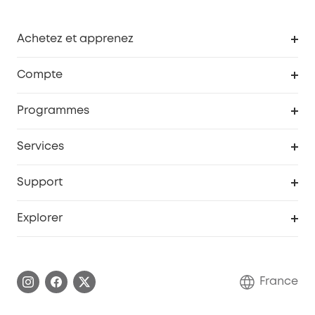
Achetez et apprenez
Robot aspirateur
Compte
Caméras de surveillance
Programme de récompenses eufyCredits
Programmes
Devenir affilié
Services
Remises éducation
Portail Web de sécurité
Support
Programme de partenariat eufy
Centre d'aide intelligent
Explorer
Informations sur la garantie
Histoire de la marque eufy
Demander l'application de ma garantie
Communauté eufy Security
France
FAQ sur les commandes
Nous contacter