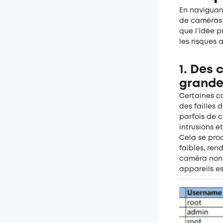
En naviguant
de caméras 
que l’idée p
les risques 
1. Des 
grande
Certaines c
des failles 
parfois de c
intrusions e
Cela se pro
faibles, re
caméra non s
appareils e