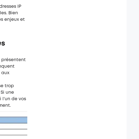
dresses IP
es. Bien
es enjeux et
es
 présentent
anquent
s aux
se trop
 Si une
i l’un de vos
ment.