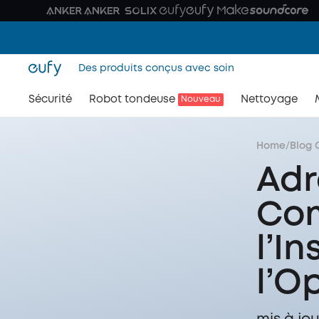
Des produits conçus avec soin
Sécurité
Robot tondeuse
Nettoyage
Nouveau
Home
/
Blog 
Adr
Com
l’In
l’O