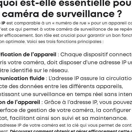
uoi est-elle essentielle pou
 caméra de surveillance ?
 IP
est comparable à un « numéro de rue » pour un appareil c
’est ce qui permet à votre caméra de surveillance de se repér
 efficacement. Son rôle est crucial pour garantir un bon fon
on optimale. Voici ses trois fonctions principales :
ification de l’appareil
: Chaque dispositif connect
is votre caméra, doit disposer d’une adresse IP 
tre identifié sur le réseau.
nication fluide
: L’adresse IP assure la circulati
cte des données entre les différents appareils,
tissant une surveillance en temps réel sans inter
on de l’appareil
: Grâce à l’adresse IP, vous pouve
nterface de gestion de votre caméra, la configurer e
tat, facilitant ainsi son suivi et sa maintenance.
’adresse IP de votre caméra est la clé qui vous permet de cont
ment.
Découvrez comment obtenir et gérer efficacement cette 