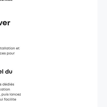
ver
tallation et
aces pour
el du
s dédiés
cation
, puis lancez
i facilite