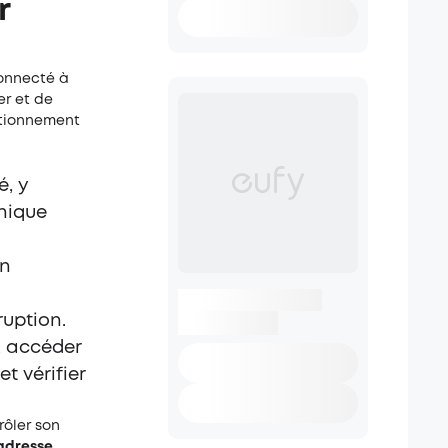
r
onnecté à
er et de
ctionnement
é, y
unique
on
ruption.
z accéder
t vérifier
rôler son
adresse