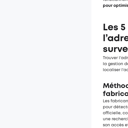
pour optimis
Les 5
l’adr
surve
Trouver l’ad
la gestion d
localiser l’
Méthode
fabric
Les fabrica
pour détect
officielle, 
une recherch
son accès et