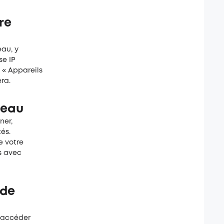
re
eau, y
se IP
n « Appareils
ra.
seau
ner,
és.
e votre
ns avec
 de
y accéder