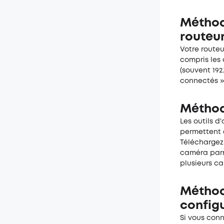
Méthod
routeu
Votre routeu
compris les
(souvent 192.
connectés » 
Méthode
Les outils 
permettent d
Téléchargez 
caméra parmi
plusieurs c
Méthod
config
Si vous con