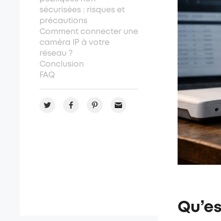
sécurisées : risques et
précautions
Comment connecter une
caméra IP à votre
réseau ?
Conclusion
FAQ
Qu’es