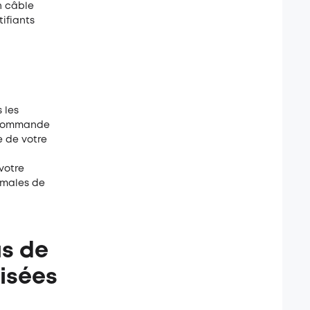
n câble
ifiants
 les
e commande
e de votre
votre
imales de
as de
isées