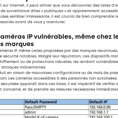
 sur internet, il peut arriver que vous découvriez des listes d’a
de surveillance dites « publiques » et apparemment accessibl
uisse sembler intéressante, il est crucial de bien comprendre l
associés avant de vous y aventurer.
caméras IP vulnérables, même chez l
s marques
améras IP, même celles proposées par des marques reconnues,
de sécurité notables. Malgré leur réputation, ces dispositifs m
hiffrement ou de protections robustes, les rendant vulnérable
t attaques malveillantes.
duit en raison de mauvaises configurations ou de mots de pas
ndant ces caméras accessibles à des personnes non autorisées.
écurisée apparaît dans ces listes, il est impératif de vérifier s
st concerné, et de prendre les mesures nécessaires immédiate