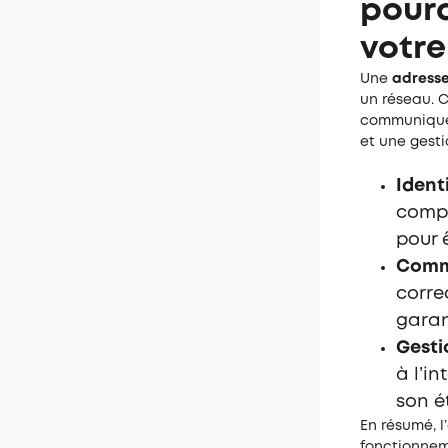
pourq
votre
Une
adresse
un réseau. C
communiquer
et une gesti
Ident
compr
pour ê
Commu
corre
garan
Gesti
à l’i
son é
En résumé, l
fonctionne