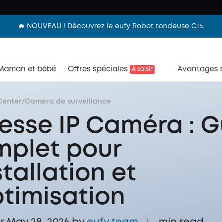
🔥 NOUVEAU ! Découvrez le eufy Robot tondeuse C15.
Maman et bébé
Offres spéciales
Avantages
À saisir
Center
/
Caméra de surveillance
esse IP Caméra : G
plet pour
stallation et
ptimisation