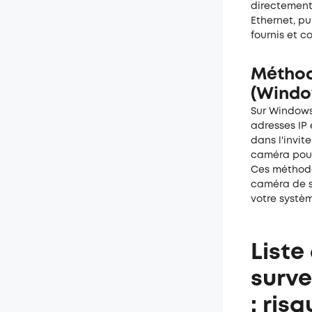
directement
Ethernet, pu
fournis et c
Méthode
(Windo
Sur Windows,
adresses IP
dans l'invi
caméra pour 
Ces méthode
caméra de su
votre systèm
Liste
surve
: ris