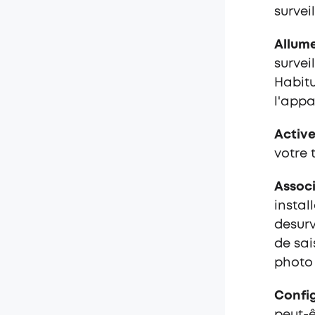
survei
Allume
survei
Habitu
l'appa
Active
votre 
Associ
instal
desurv
de sai
photo 
Config