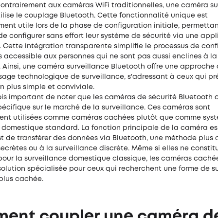
Contrairement aux caméras WiFi traditionnelles, une caméra su
ilise le couplage Bluetooth. Cette fonctionnalité unique est
ment utile lors de la phase de configuration initiale, permetta
 de configurer sans effort leur système de sécurité via une app
Cette intégration transparente simplifie le processus de confi
 accessible aux personnes qui ne sont pas aussi enclines à la
 Ainsi, une caméra surveillance Bluetooth offre une approche 
sage technologique de surveillance, s'adressant à ceux qui pr
n plus simple et conviviale.
fois important de noter que les caméras de sécurité Bluetooth
écifique sur le marché de la surveillance. Ces caméras sont
ent utilisées comme caméras cachées plutôt que comme sys
e domestique standard. La fonction principale de la caméra e
st de transférer des données via Bluetooth, une méthode plus
ecrètes ou à la surveillance discrète. Même si elles ne constit
 pour la surveillance domestique classique, les caméras caché
solution spécialisée pour ceux qui recherchent une forme de s
 plus cachée.
ent coupler une caméra d