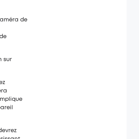
caméra de
 de
h sur
ez
éra
implique
areil
 devrez