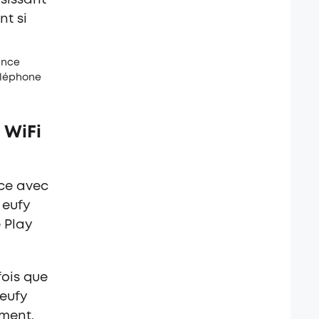
sissant
nt si
ance
éléphone
 WiFi
ace avec
 eufy
 Play
fois que
 eufy
ement.