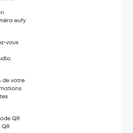
on
améra eufy
ez-vous
udio.
 de votre
rmations
tes
code QR
e QR