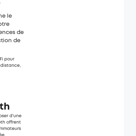
.
ne le
otre
rences de
ction de
Fi pour
 distance,
th
poser d’une
th offrent
sommateurs
tée