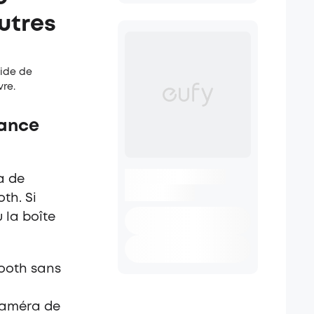
utres
aide de
vre.
lance
a de
th. Si
 la boîte
tooth sans
 caméra de