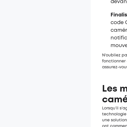
devan
Finali
code Q
caméra
notifi
mouv
N'oubliez pa
fonctionner 
assurez-vous
Les m
camér
Lorsqu’il s’
technologie 
une solution
ont commenc