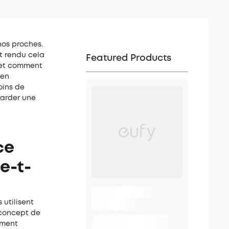
nos proches.
t rendu cela
Featured Products
t et comment
 en
oins de
garder une
ce
e-t-
 utilisent
 concept de
ement