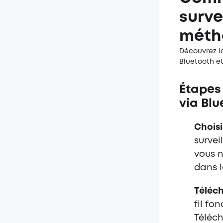
surve
méth
Découvrez l
Bluetooth et
É
tapes
via Blu
Choisi
survei
vous n
dans l
Téléch
fil fo
Téléch