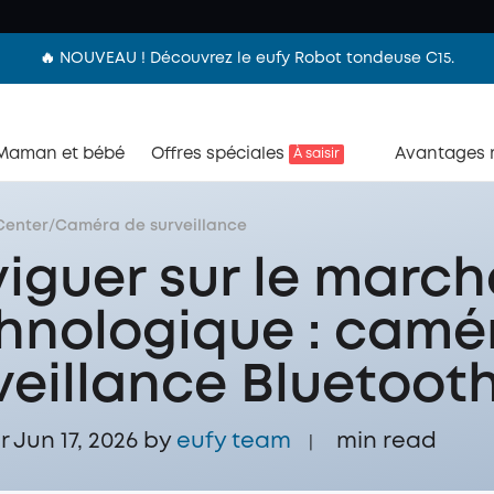
🔥 NOUVEAU ! Découvrez le eufy Robot tondeuse C15.
Maman et bébé
Offres spéciales
Avantages
À saisir
Center
/
Caméra de surveillance
iguer sur le march
hnologique : camé
veillance Bluetooth
r Jun 17, 2026 by
eufy team
min read
|