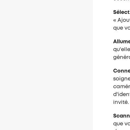
Sélect
« Ajou
que vo
Allume
qu'ell
génér
Connec
soigne
caméra
d'iden
invité
Scanne
que vo