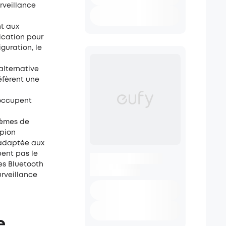
rveillance
nt aux
lication pour
guration, le
alternative
éfèrent une
 occupent
tèmes de
spion
 adaptée aux
uent pas le
es Bluetooth
urveillance
e