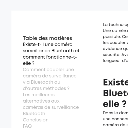
La technolog
Une caméra s
possible. C
Table des matières
les coupler
Existe-t-il une caméra
évidence qu
surveillance Bluetooth et
sécurité. Av
comment fonctionne-t-
longueur d’
elle ?
Comment coupler une
caméra de surveillance
Exist
via Bluetooth ou
d'autres méthodes ?
Bluet
Les meilleures
alternatives aux
elle ?
caméras de surveillance
Dans le doma
Bluetooth
une connect
Conclusion
caméra de su
FAQ