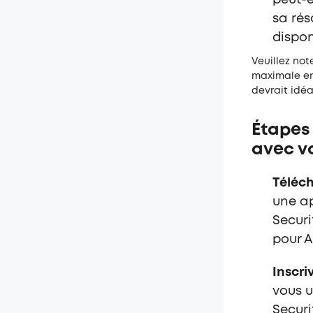
peut-ê
sa rés
dispon
Veuillez not
maximale en
devrait idéa
É
tapes
avec v
Téléch
une ap
Securi
pour A
Inscri
vous u
Securi