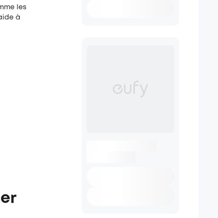
omme les
aide à
er