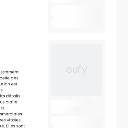
istrement
 celle des
ution est
ls
its détails
s claire.
ts
ommerciales
es vitales
é. Elles sont