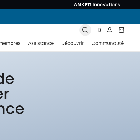
 membres
Assistance
Découvrir
Communauté
de
er
ance