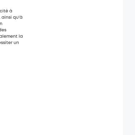
cité à
 ainsi qu'à
un
des
galement la
ssiter un