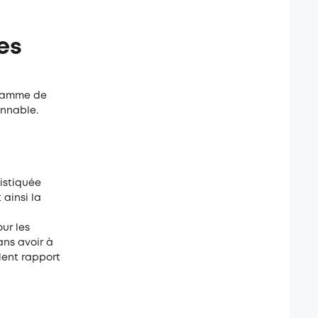
es
 gamme de
onnable.
histiquée
 ainsi la
our les
ans avoir à
lent rapport