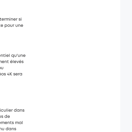
terminer si
pte pour une
entiel qu'une
ment élevés
ou
éos 4K sera
iculier dans
us de
nements mal
inu dans