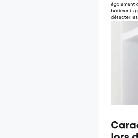
également d
bâtiments g
détecter les
Carac
lors 