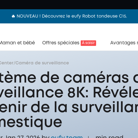
🔥 NOUVEAU ! Découvrez le eufy Robot tondeuse C15.
Maman et bébé
Offres spéciales
Avantages
À saisir
Center
/
Caméra de surveillance
tème de caméras 
veillance 8K: Révél
venir de la surveill
estique