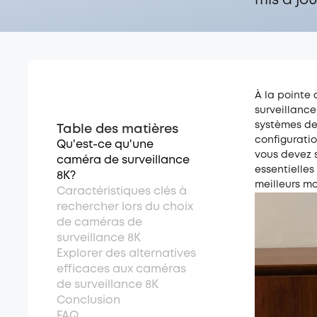
mis à jou
À la pointe 
surveillance
systèmes de
Table des matières
configuratio
Qu'est-ce qu'une
vous devez s
caméra de surveillance
essentielles
8K?
meilleurs mo
Caractéristiques clés à
rechercher lors du choix
de caméras de
surveillance 8K
Explorer des alternatives
efficaces aux caméras
de surveillance 8K
Conclusion
FAQ