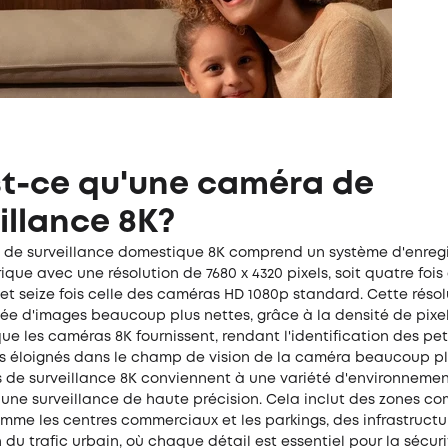
st-ce qu'une caméra de
illance 8K?
de surveillance domestique 8K comprend un système d'enreg
que avec une résolution de 7680 x 4320 pixels, soit quatre fois
t seize fois celle des caméras HD 1080p standard. Cette résol
 d'images beaucoup plus nettes, grâce à la densité de pixe
ue les caméras 8K fournissent, rendant l'identification des pet
ts éloignés dans le champ de vision de la caméra beaucoup plu
 de surveillance 8K conviennent à une variété d'environnemen
 une surveillance de haute précision. Cela inclut des zones c
me les centres commerciaux et les parkings, des infrastructur
n du trafic urbain, où chaque détail est essentiel pour la sécurit