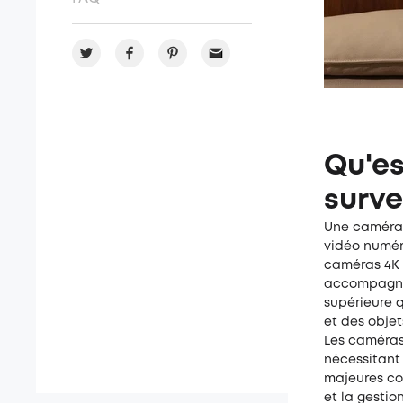
Qu'e
surve
Une caméra 
vidéo numéri
caméras 4K e
accompagnée
supérieure q
et des obje
Les caméras
nécessitant
majeures com
et la gestio