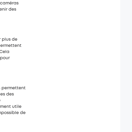
s caméras
enir des
r plus de
 permettent
 Cela
 pour
s permettent
tes des
e
ement utile
mpossible de