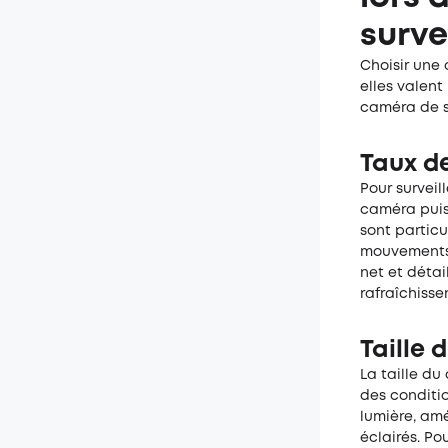
surve
Choisir une 
elles valent
caméra de s
Taux d
Pour surveil
caméra puiss
sont particu
mouvements 
net et détai
rafraîchisse
Taille 
La taille du
des conditio
lumière, am
éclairés. Po