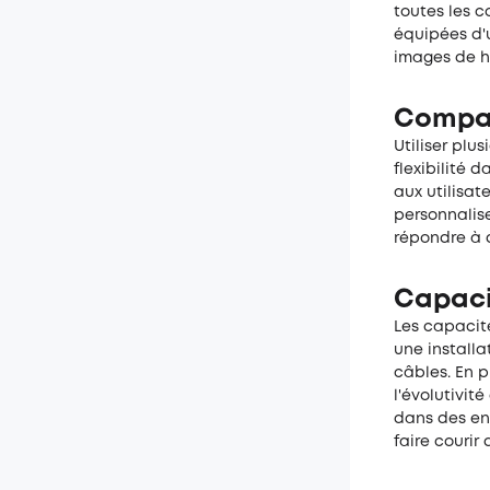
toutes les c
équipées d'
images de h
Compati
Utiliser plu
flexibilité 
aux utilisat
personnalis
répondre à d
Capacit
Les capacit
une installa
câbles. En p
l'évolutivit
dans des en
faire courir