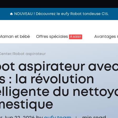
🔥 NOUVEAU ! Découvrez le eufy Robot tondeuse C15.
Maman et bébé
Offres spéciales
Avantages
À saisir
Center
/
Robot aspirateur
ot aspirateur ave
s : la révolution
elligente du netto
estique