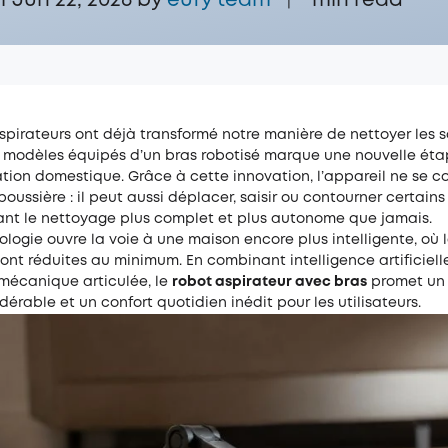
r Jun 22, 2026 by
eufy team
min read
|
spirateurs ont déjà transformé notre manière de nettoyer les s
es modèles équipés d’un bras robotisé marque une nouvelle ét
tion domestique. Grâce à cette innovation, l’appareil ne se c
 poussière : il peut aussi déplacer, saisir ou contourner certains
dant le nettoyage plus complet et plus autonome que jamais.
logie ouvre la voie à une maison encore plus intelligente, où 
sont réduites au minimum. En combinant intelligence artificiell
mécanique articulée, le
robot aspirateur avec bras
promet un 
érable et un confort quotidien inédit pour les utilisateurs.