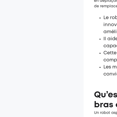
en déplaçant
de remplac
Le ro
innov
améli
Il aid
capac
Cette
compl
Les m
convi
Qu’es
bras 
Un robot asp