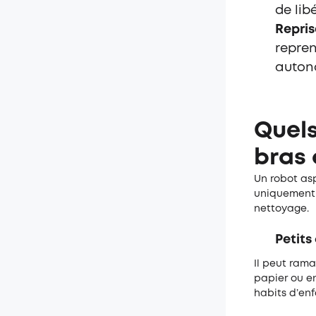
de lib
Repris
repren
auton
Quels
bras 
Un
robot asp
uniquement d
nettoyage.
Petits
Il peut rama
papier ou en
habits d’en