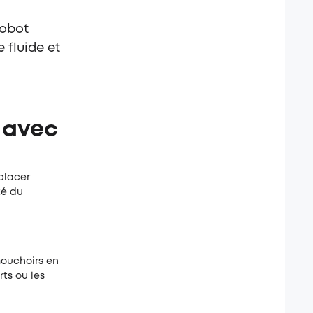
robot
 fluide et
 avec
placer
té du
mouchoirs en
rts ou les