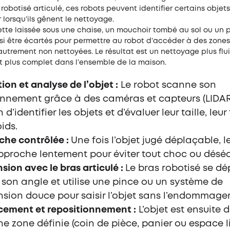
 robotisé articulé, ces robots peuvent identifier certains objets
 lorsqu’ils gênent le nettoyage.
tte laissée sous une chaise, un mouchoir tombé au sol ou un p
si être écartés pour permettre au robot d’accéder à des zones
autrement non nettoyées. Le résultat est un nettoyage plus flui
 plus complet dans l’ensemble de la maison.
ion et analyse de l’objet :
Le robot scanne son
nnement grâce à des caméras et capteurs (LIDAR,
n d’identifier les objets et d’évaluer leur taille, leu
oids.
che contrôlée :
Une fois l’objet jugé déplaçable, l
pproche lentement pour éviter tout choc ou déséqu
sion avec le bras articulé :
Le bras robotisé se dép
 son angle et utilise une pince ou un système de
sion douce pour saisir l’objet sans l’endommager
cement et repositionnement :
L’objet est ensuite 
ne zone définie (coin de pièce, panier ou espace li