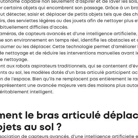
utonome capable non seulement d’aspirer et de laver les sols,
r certains objets qui encombrent son passage. Grâce à un bra
peut détecter, saisir et déplacer de petits objets tels que des c
s, des serviettes légères ou des jouets afin de nettoyer plus 
bituellement difficiles d’accès.
méras, de capteurs avancés et d’une intelligence artificielle,
e son environnement en temps réel, identifie les obstacles et d
tourner ou les déplacer. Cette technologie permet d’améliorer 
de nettoyage et de réduire les interventions manuelles avant 
de nettoyage.
t aux robots aspirateurs traditionnels, qui se contentent d’évi
nts au sol, les modèles dotés d’un bras articulé participent a
on de l’espace. Bien qu’ils ne remplacent pas entièrement le 
 représentent une avancée majeure vers des maisons plus aut
ritablement intelligent.
nt le bras articulé déplace
bjets au sol ?
sociation de capteurs avancés, d’une intelligence artificiell