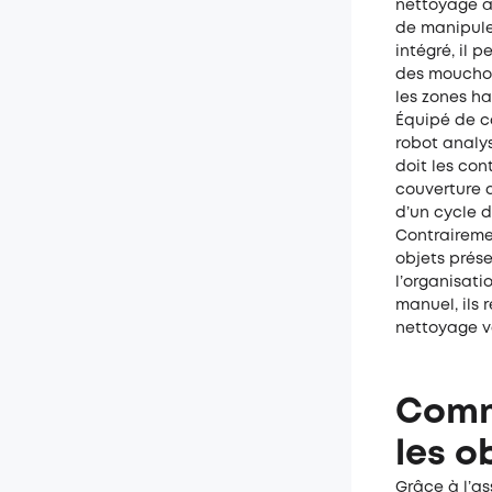
nettoyage a
de manipule
intégré, il 
des mouchoir
les zones ha
Équipé de ca
robot analys
doit les con
couverture 
d’un cycle 
Contrairemen
objets prése
l’organisati
manuel, ils
nettoyage vé
Comme
les o
Grâce à l’as