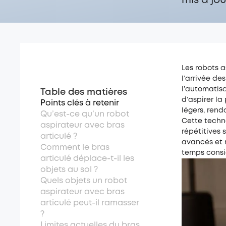
mis à jou
Les robots a
l’arrivée d
l’automatisa
Table des matières
d’aspirer la
Points clés à retenir
légers, ren
Qu’est-ce qu’un robot
Cette techno
aspirateur avec bras
répétitives 
articulé ?
avancés et 
Comment le bras
temps consid
articulé déplace-t-il les
objets au sol ?
Quels objets un robot
aspirateur avec bras
articulé peut-il ramasser
?
Limites actuelles du bras