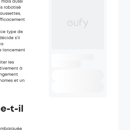
 mais aussi
s robotisé
haussettes,
efficacement
 ce type de
écide s’il
la
le lancement
ter les
ctivement à
rangement
onomes et un
-t-il
e embarquée