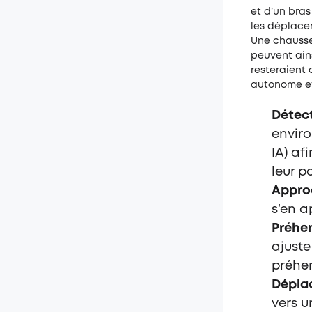
et d’un bras
les déplacer
Une chausse
peuvent ain
resteraient 
autonome et
Détect
enviro
IA) afi
leur p
Appro
s’en a
Préhen
ajuste
préhen
Dépla
vers u