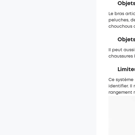
Objets
Le bras arti
peluches, de
chouchous o
Objets
Il peut aus
chaussures 
Limite
Ce système n
identifier.
rangement 