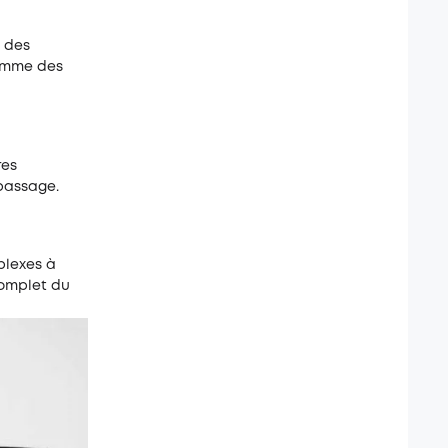
e des
comme des
res
passage.
plexes à
complet du