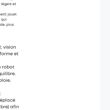
 légers et
etit jouet
 qui
de, plus
 vision
r forme et
e robot
ilibre.
loie,
.
déplacé
bre) afin