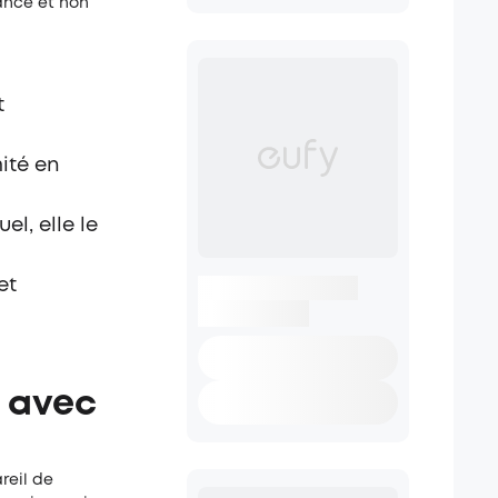
tance et non
t
mité en
l, elle le
et
r avec
reil de