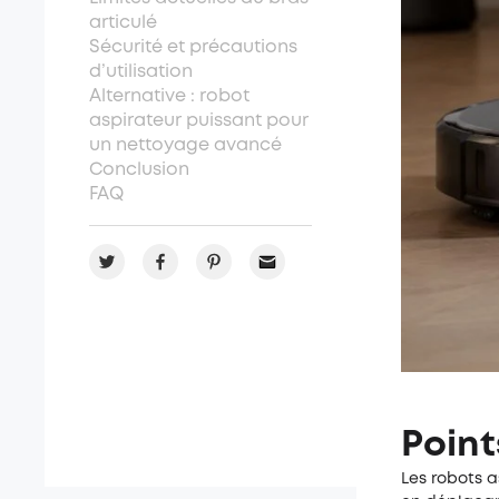
articulé
Sécurité et précautions
d’utilisation
Alternative : robot
aspirateur puissant pour
un nettoyage avancé
Conclusion
FAQ
Point
Les robots a