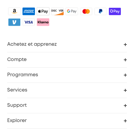
Achetez et apprenez
Robot aspirateur
Compte
Caméras de surveillance
Programme de récompenses eufyCredits
Programmes
Devenir affilié
Services
Remises éducation
Portail Web de sécurité
Support
Programme de partenariat eufy
Centre d'aide intelligent
Explorer
Informations sur la garantie
Histoire de la marque eufy