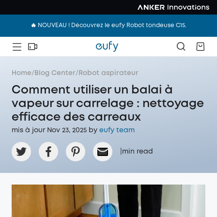
🔥 NOUVEAU ! Découvrez le eufy Robot tondeuse C15.
Home
/
Blog Center
/
Robot aspirateur
Comment utiliser un balai à
vapeur sur carrelage : nettoyage
efficace des carreaux
mis à jour Nov 23, 2025 by
eufy team
|
min read